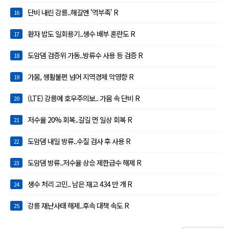
단비 내린 강릉..해갈엔 '역부족' R
16
환자 밥도 일회용기..생수 배부 혼란도 R
17
도암댐 검증위 가동..방류수 사용 등 검증 R
18
가뭄, 생활불편 넘어 지역경제 악영향 R
19
(LTE) 강릉에 호우주의보.. 가뭄 속 단비 R
20
저수율 20% 회복..갈길 먼 일상 회복 R
21
도암댐 내일 방류..수질 검사 후 사용 R
22
도암댐 방류..저수율 상승 제한급수 해제 R
23
생수 처리 고민.. 남은 재고 434 만 개 R
24
강릉 재난사태 해제..후속 대책 속도 R
25