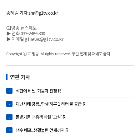
송혜림 기자 shr@g1tv.co.kr
G1방송 뉴스제보
▶ 전화 033-248-5300
▶ 이메일 g1news@g1tv.co.kr
Copyright ⓒ G1방송. All rights reserved. 무단 전재 및 재배포 금지.
연관 기사
식판에 비닐..가뭄과 전쟁 R
1
재난사태 강릉..학생 하루 1 리터 물 공급 R
2
돌발가뭄 대응책 마련 '고심' R
3
생수 배포..생활불편 언제까지 R
4