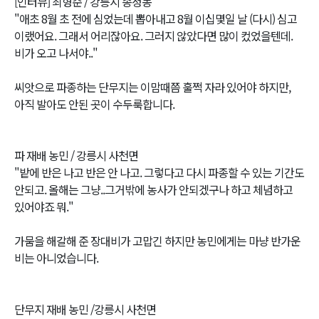
[인터뷰] 최형순 / 강릉시 송정동
"애초 8월 초 전에 심었는데 뽑아내고 8월 이십몇일 날 (다시) 심고
이랬어요. 그래서 어리잖아요. 그러지 않았다면 많이 컸었을텐데.
비가 오고 나서야.."
씨앗으로 파종하는 단무지는 이맘때쯤 훌쩍 자라 있어야 하지만,
아직 발아도 안된 곳이 수두룩합니다.
파 재배 농민 / 강릉시 사천면
"밭에 반은 나고 반은 안 나고. 그렇다고 다시 파종할 수 있는 기간도
안되고. 올해는 그냥..그거밖에 농사가 안되겠구나 하고 체념하고
있어야죠 뭐."
가뭄을 해갈해 준 장대비가 고맙긴 하지만 농민에게는 마냥 반가운
비는 아니었습니다.
단무지 재배 농민 /강릉시 사천면