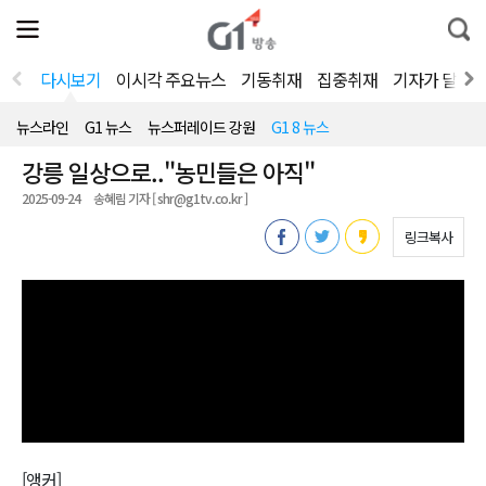
전
제
통
체
보
합
메
검
뉴
색
다시보기
이시각 주요뉴스
기동취재
집중취재
기자가 달려
열
기
뉴스라인
G1 뉴스
뉴스퍼레이드 강원
G1 8 뉴스
강릉 일상으로.."농민들은 아직"
2025-09-24
송혜림 기자 [ shr@g1tv.co.kr ]
링크복사
[앵커]