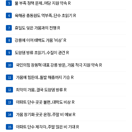
물 부족 정책 문제..여당 지원 약속 R
5
육해공 총동원도 역부족..단수 초읽기 R
6
휴일도 잊은 가뭄과의 전쟁 R
7
강릉에 이어 태백도 가뭄 '비상' R
8
도암댐 방류 초읽기..수질이 관건 R
9
국민의힘 장동혁 대표 강릉 방문, 가뭄 적극 지원 약속 R
10
가뭄에 힘든데..돌발 해충까지 기승 R
11
최악의 가뭄..결국 도암댐 방류 R
12
아파트 단수 곳곳 불편..대학도 비상 R
13
가뭄 장기화 곳곳 온정..주말 비 예보 R
14
아파트 단수 제각각..주말 많은 비 기대 R
15