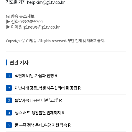
김도운 기자 helpkim@g1tv.co.kr
G1방송 뉴스제보
▶ 전화 033-248-5300
▶ 이메일 g1news@g1tv.co.kr
Copyright ⓒ G1방송. All rights reserved. 무단 전재 및 재배포 금지.
연관 기사
식판에 비닐..가뭄과 전쟁 R
1
재난사태 강릉..학생 하루 1 리터 물 공급 R
2
돌발가뭄 대응책 마련 '고심' R
3
생수 배포..생활불편 언제까지 R
4
물 부족 정책 문제..여당 지원 약속 R
5