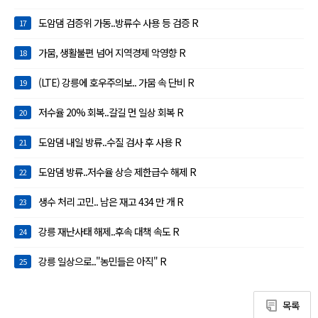
도암댐 검증위 가동..방류수 사용 등 검증 R
17
가뭄, 생활불편 넘어 지역경제 악영향 R
18
(LTE) 강릉에 호우주의보.. 가뭄 속 단비 R
19
저수율 20% 회복..갈길 먼 일상 회복 R
20
도암댐 내일 방류..수질 검사 후 사용 R
21
도암댐 방류..저수율 상승 제한급수 해제 R
22
생수 처리 고민.. 남은 재고 434 만 개 R
23
강릉 재난사태 해제..후속 대책 속도 R
24
강릉 일상으로.."농민들은 아직" R
25
목록