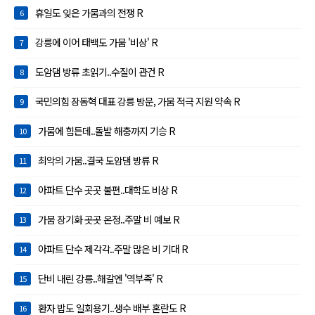
휴일도 잊은 가뭄과의 전쟁 R
6
강릉에 이어 태백도 가뭄 '비상' R
7
도암댐 방류 초읽기..수질이 관건 R
8
국민의힘 장동혁 대표 강릉 방문, 가뭄 적극 지원 약속 R
9
가뭄에 힘든데..돌발 해충까지 기승 R
10
최악의 가뭄..결국 도암댐 방류 R
11
아파트 단수 곳곳 불편..대학도 비상 R
12
가뭄 장기화 곳곳 온정..주말 비 예보 R
13
아파트 단수 제각각..주말 많은 비 기대 R
14
단비 내린 강릉..해갈엔 '역부족' R
15
환자 밥도 일회용기..생수 배부 혼란도 R
16