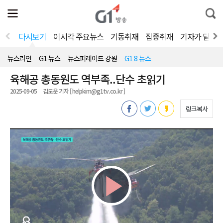
전
제
통
체
보
합
메
검
뉴
색
다시보기
이시각 주요뉴스
기동취재
집중취재
기자가 달려
열
기
뉴스라인
G1 뉴스
뉴스퍼레이드 강원
G1 8 뉴스
육해공 총동원도 역부족..단수 초읽기
2025-09-05
김도운 기자 [ helpkim@g1tv.co.kr ]
링크복사
Play