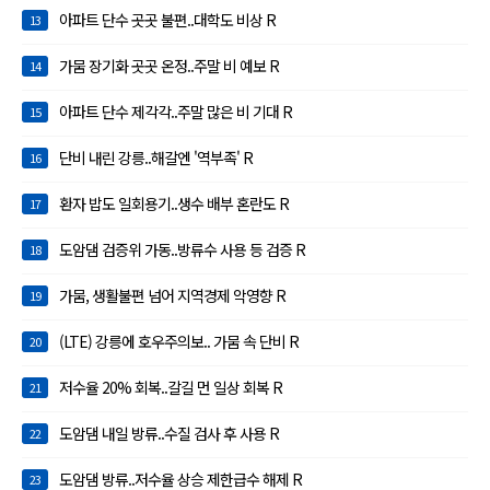
아파트 단수 곳곳 불편..대학도 비상 R
13
가뭄 장기화 곳곳 온정..주말 비 예보 R
14
아파트 단수 제각각..주말 많은 비 기대 R
15
단비 내린 강릉..해갈엔 '역부족' R
16
환자 밥도 일회용기..생수 배부 혼란도 R
17
도암댐 검증위 가동..방류수 사용 등 검증 R
18
가뭄, 생활불편 넘어 지역경제 악영향 R
19
(LTE) 강릉에 호우주의보.. 가뭄 속 단비 R
20
저수율 20% 회복..갈길 먼 일상 회복 R
21
도암댐 내일 방류..수질 검사 후 사용 R
22
도암댐 방류..저수율 상승 제한급수 해제 R
23