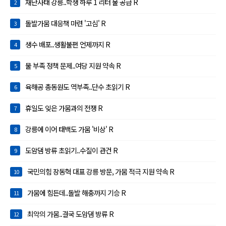
재난사태 강릉..학생 하루 1 리터 물 공급 R
2
돌발가뭄 대응책 마련 '고심' R
3
생수 배포..생활불편 언제까지 R
4
물 부족 정책 문제..여당 지원 약속 R
5
육해공 총동원도 역부족..단수 초읽기 R
6
휴일도 잊은 가뭄과의 전쟁 R
7
강릉에 이어 태백도 가뭄 '비상' R
8
도암댐 방류 초읽기..수질이 관건 R
9
국민의힘 장동혁 대표 강릉 방문, 가뭄 적극 지원 약속 R
10
가뭄에 힘든데..돌발 해충까지 기승 R
11
최악의 가뭄..결국 도암댐 방류 R
12