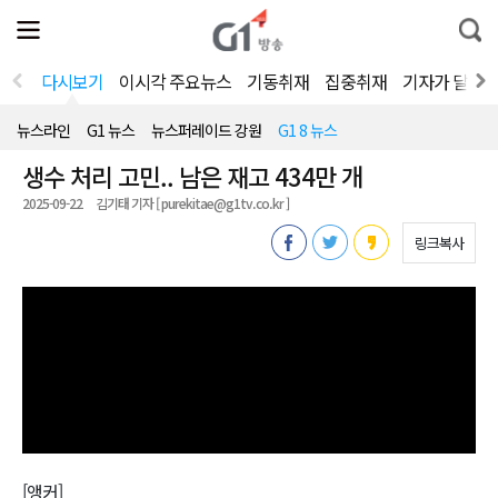
전
제
통
체
보
합
메
검
뉴
색
다시보기
이시각 주요뉴스
기동취재
집중취재
기자가 달려
열
기
뉴스라인
G1 뉴스
뉴스퍼레이드 강원
G1 8 뉴스
생수 처리 고민.. 남은 재고 434만 개
2025-09-22
김기태 기자 [ purekitae@g1tv.co.kr ]
링크복사
[앵커]