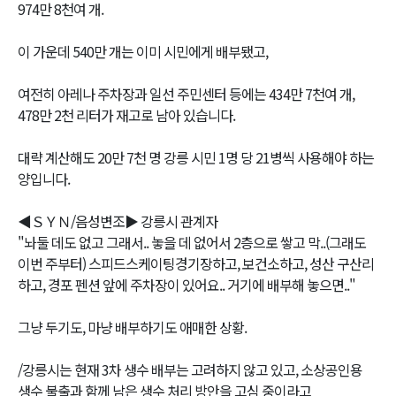
974만 8천여 개.
이 가운데 540만 개는 이미 시민에게 배부됐고,
여전히 아레나 주차장과 일선 주민센터 등에는 434만 7천여 개,
478만 2천 리터가 재고로 남아 있습니다.
대략 계산해도 20만 7천 명 강릉 시민 1명 당 21병씩 사용해야 하는
양입니다.
◀ＳＹＮ/음성변조▶ 강릉시 관계자
"놔둘 데도 없고 그래서.. 놓을 데 없어서 2층으로 쌓고 막..(그래도
이번 주부터) 스피드스케이팅경기장하고, 보건소하고, 성산 구산리
하고, 경포 펜션 앞에 주차장이 있어요.. 거기에 배부해 놓으면.."
그냥 두기도, 마냥 배부하기도 애매한 상황.
/강릉시는 현재 3차 생수 배부는 고려하지 않고 있고, 소상공인용
생수 불출과 함께 남은 생수 처리 방안을 고심 중이라고