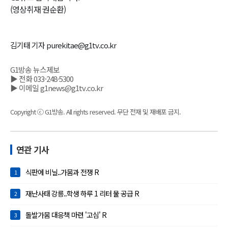
(영상취재 권순환)
김기태 기자 purekitae@g1tv.co.kr
G1방송 뉴스제보
▶ 전화 033-248-5300
▶ 이메일 g1news@g1tv.co.kr
Copyright ⓒ G1방송. All rights reserved. 무단 전재 및 재배포 금지.
연관 기사
식판에 비닐..가뭄과 전쟁 R
1
재난사태 강릉..학생 하루 1 리터 물 공급 R
2
돌발가뭄 대응책 마련 '고심' R
3