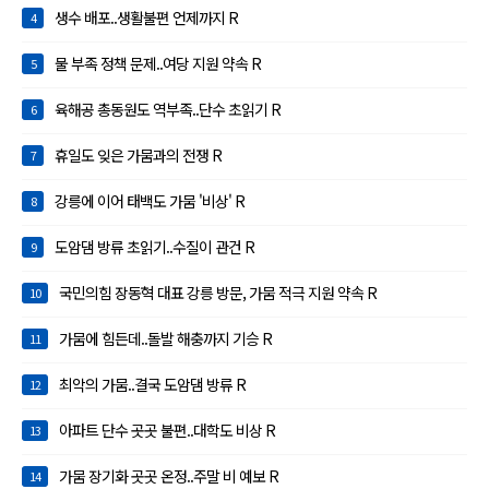
생수 배포..생활불편 언제까지 R
4
물 부족 정책 문제..여당 지원 약속 R
5
육해공 총동원도 역부족..단수 초읽기 R
6
휴일도 잊은 가뭄과의 전쟁 R
7
강릉에 이어 태백도 가뭄 '비상' R
8
도암댐 방류 초읽기..수질이 관건 R
9
국민의힘 장동혁 대표 강릉 방문, 가뭄 적극 지원 약속 R
10
가뭄에 힘든데..돌발 해충까지 기승 R
11
최악의 가뭄..결국 도암댐 방류 R
12
아파트 단수 곳곳 불편..대학도 비상 R
13
가뭄 장기화 곳곳 온정..주말 비 예보 R
14