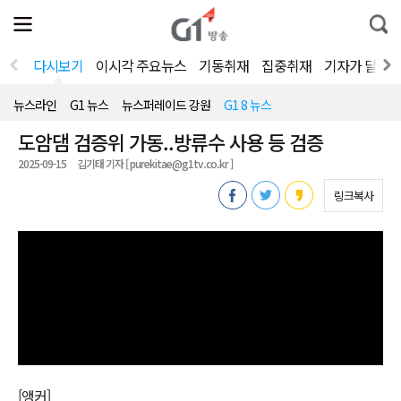
전
제
통
체
보
합
메
검
뉴
색
다시보기
이시각 주요뉴스
기동취재
집중취재
기자가 달려
열
기
뉴스라인
G1 뉴스
뉴스퍼레이드 강원
G1 8 뉴스
도암댐 검증위 가동..방류수 사용 등 검증
2025-09-15
김기태 기자 [ purekitae@g1tv.co.kr ]
링크복사
[앵커]