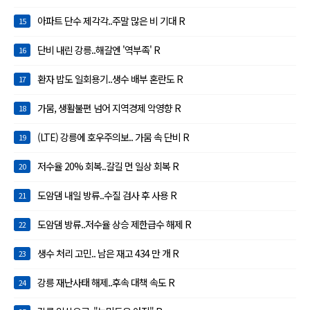
아파트 단수 제각각..주말 많은 비 기대 R
15
단비 내린 강릉..해갈엔 '역부족' R
16
환자 밥도 일회용기..생수 배부 혼란도 R
17
가뭄, 생활불편 넘어 지역경제 악영향 R
18
(LTE) 강릉에 호우주의보.. 가뭄 속 단비 R
19
저수율 20% 회복..갈길 먼 일상 회복 R
20
도암댐 내일 방류..수질 검사 후 사용 R
21
도암댐 방류..저수율 상승 제한급수 해제 R
22
생수 처리 고민.. 남은 재고 434 만 개 R
23
강릉 재난사태 해제..후속 대책 속도 R
24