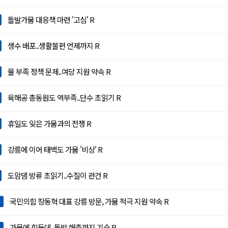
돌발가뭄 대응책 마련 '고심' R
생수 배포..생활불편 언제까지 R
물 부족 정책 문제..여당 지원 약속 R
육해공 총동원도 역부족..단수 초읽기 R
휴일도 잊은 가뭄과의 전쟁 R
강릉에 이어 태백도 가뭄 '비상' R
도암댐 방류 초읽기..수질이 관건 R
국민의힘 장동혁 대표 강릉 방문, 가뭄 적극 지원 약속 R
가뭄에 힘든데..돌발 해충까지 기승 R