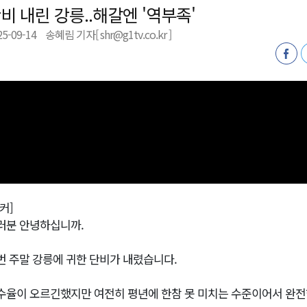
비 내린 강릉..해갈엔 '역부족'
금 지원 접수
25-09-14
송혜림 기자[ shr@g1tv.co.kr ]
육원 수강생 모집
 며느리 축제
상 38도’
커]
러분 안녕하십니까.
번 주말 강릉에 귀한 단비가 내렸습니다.
수율이 오르긴했지만 여전히 평년에 한참 못 미치는 수준이어서 완전