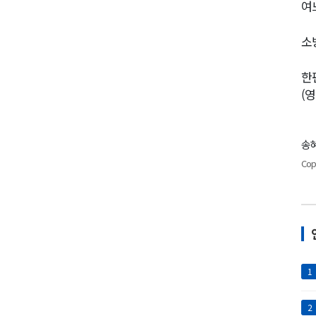
여
소
한
(
송혜
Cop
1
2