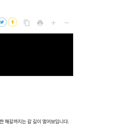
2026년 08월 07일(금)
2026년 08월 07일(금)
링
프
글
글
content_copy
print
add
remove
크
린
자
자
2026년 08월 07일(금)
복
트
크
작
사
2026년 08월 07일(금)
게
게
2026년 08월 07일(금)
한 해갈까지는 갈 길이 멀어보입니다.