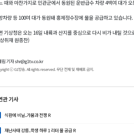
느 때와 마찬가지로 민관군에서 동원된 운반급수 차량 4백여 대가 
방차량 등 100여 대가 동원돼 홍제정수장에 물을 공급하고 있습니다.
편 기상청은 오는 16일 내륙과 산지를 중심으로 다시 비가 내릴 것으
영상취재 원종찬)
림 기자 shr@g1tv.co.kr
yright ⓒ G1방송. All rights reserved. 무단 전재 및 재배포 금지.
연관 기사
식판에 비닐..가뭄과 전쟁 R
재난사태 강릉..학생 하루 1 리터 물 공급 R