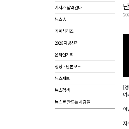
단
기자가 달려간다
원주시, 하반기 중소기업육성자
20
강원도립대학교, 하반기 평생교
뉴스人
태백시, 28~29일 제5회 황부자
기획시리즈
오늘 극한폭염 계속..낮 최고 ‘영
2026 지방선거
썩고, 무르고..농산물 피해 속출
온라인기획
정정ㆍ반론보도
뉴스제보
[앵
뉴스검색
여
뉴스를 만드는 사람들
이
저