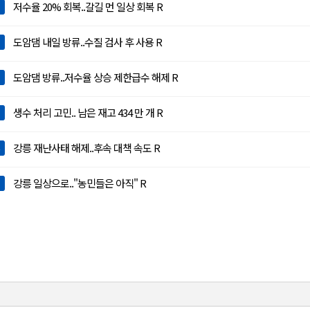
저수율 20% 회복..갈길 먼 일상 회복 R
도암댐 내일 방류..수질 검사 후 사용 R
도암댐 방류..저수율 상승 제한급수 해제 R
생수 처리 고민.. 남은 재고 434 만 개 R
강릉 재난사태 해제..후속 대책 속도 R
강릉 일상으로.."농민들은 아직" R