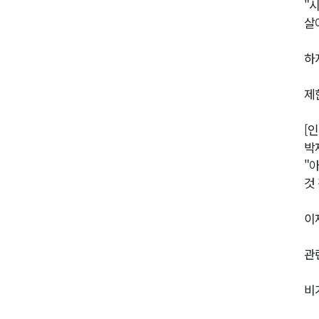
"
살
하
제
[
박
"
것
이
관
비