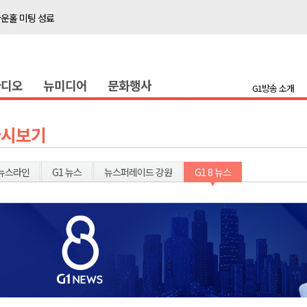
타운홀 미팅 성료
저감 사업 등 건의
..싱가포르 복합리조트
라디오
뉴미디어
문화행사
합리조트로 진화 중"
G1방송 소개
금 지원 접수
육원 수강생 모집
다시보기
 며느리 축제
상 38도’
뉴스라인
G1 뉴스
뉴스퍼레이드 강원
G1 8 뉴스
타운홀 미팅 성료
저감 사업 등 건의
..싱가포르 복합리조트
합리조트로 진화 중"