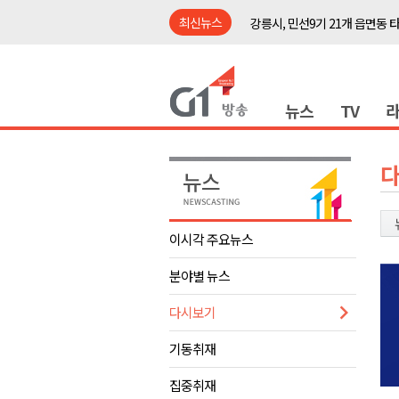
최신뉴스
강릉시, 민선9기 21개 읍면동 
양구군, 원주환경청에 비점오염
<강원랜드> 관광객이 인구 3배
뉴스
TV
<강원랜드> 마카오 카지노 "복
원주시, 하반기 중소기업육성자
강원도립대학교, 하반기 평생교
태백시, 28~29일 제5회 황부자
오늘 극한폭염 계속..낮 최고 ‘영
이시각 주요뉴스
썩고, 무르고..농산물 피해 속출
분야별 뉴스
썩고, 무르고..농산물 피해 속출
강릉시, 민선9기 21개 읍면동 
다시보기
양구군, 원주환경청에 비점오염
기동취재
<강원랜드> 관광객이 인구 3배
집중취재
<강원랜드> 마카오 카지노 "복