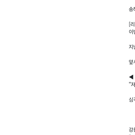
송
[
이
지
앞
◀ 
"
심
강