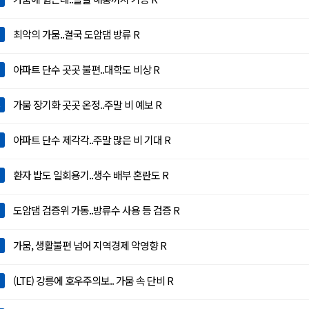
최악의 가뭄..결국 도암댐 방류 R
아파트 단수 곳곳 불편..대학도 비상 R
가뭄 장기화 곳곳 온정..주말 비 예보 R
아파트 단수 제각각..주말 많은 비 기대 R
환자 밥도 일회용기..생수 배부 혼란도 R
도암댐 검증위 가동..방류수 사용 등 검증 R
가뭄, 생활불편 넘어 지역경제 악영향 R
(LTE) 강릉에 호우주의보.. 가뭄 속 단비 R