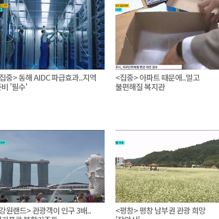
집중> 동해 AIDC 파급효과..지역
<집중> 아파트 때문에..멀고
비 '필수'
불편해질 복지관
강원랜드> 관광객이 인구 3배..
<평창> 평창 남부권 관광 희망