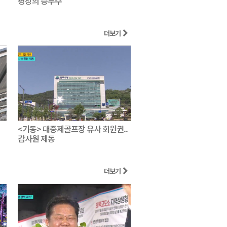
평창의 승부수
더보기
<기동> 대중제골프장 유사 회원권..
감사원 제동
더보기