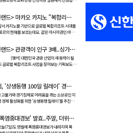
 예정입니다. 정동진독립영화제는 관객과
<강원랜드> 마카오 카지노 "복합리조트로 진화 중"
인이 바다와 기차역, 야외상영...
 현재를 보셨는데요. 같은 아시아권인 마카
부 주도로 아예 도시 전체가 하나의 거대한 복합리
니다. 마카오 상황은 정동원 기자가 취
<강원랜드> 관광객이 인구 3배..싱가포르 복합리조트
재했습니다. ...
국 관광 산업의 새 동력이 될
 글로벌 복합리조트 사업을 짚어보는 기획보도 순
두 곳의 복합리
해 관광 경쟁력을 높이고 있는데요. 싱가포르의
트 전략을 정창영 기...
강릉시, '상생동행 100일 릴레이' 경제살리기 추진
 고물가와 경기침체로 어려움을 겪는 소상공인 지
역 경제 활성화를 위한 '상생동행 릴레이'를 추진합
기관이 지역 음식점에서 간담회·오찬·회식 등을
영월 '폭염중대경보' 발효..주말, 더위 한풀 꺾여
 지역상권 이용을 실천하는 ...
오늘(7일)도 영월에 폭염중대경보가 내려지며 폭
정에 이르렀지만 주말엔 비가 내려 더위가 한풀 꺾