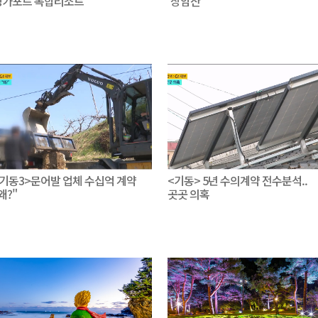
싱가포르 복합리조트
'장암산'
<기동3>문어발 업체 수십억 계약
<기동> 5년 수의계약 전수분석..
왜?"
곳곳 의혹