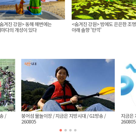
<숨겨진 강원> 동해 해변에는
<숨겨진 강원> 밤에도 은은한 조명
저마다의 개성이 있다
아래 솔향 '만끽'
송 /
붕어섬 물놀이장 / 지금은 지방시대 / G1방송 /
지금은 지
260805
260805