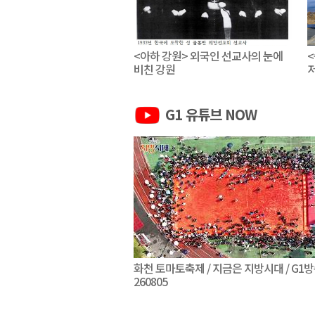
<아하 강원> 외국인 선교사의 눈에
비친 강원
G1 유튜브 NOW
화천 토마토축제 / 지금은 지방시대 / G1방
260805