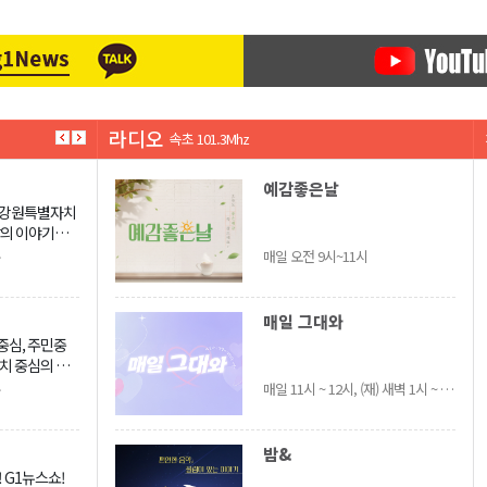
라디오
태백 99.3Mhz
예감좋은날
 강원특별자치
삶의 이야기를
매일 오전 9시~11시
매일 그대와
중심, 주민중
치 중심의 지
 이제는 국가
매일 11시 ~ 12시, (재) 새벽 1시 ~ 2시
는 지역의 창
동력으로 하는
 경쟁력 강화가
밤&
대이다. 지방이
 G1뉴스쇼!