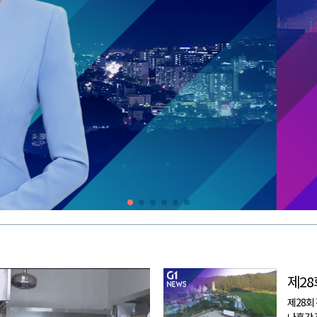
제2
제28회
나흘간 