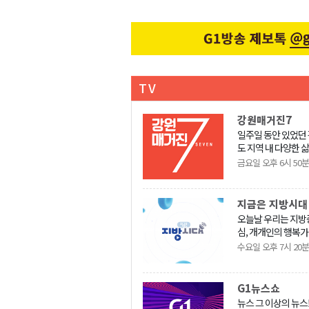
TV
강원매거진7
일주일 동안 있었던
도 지역 내 다양한 
소개합니다.
금요일 오후 6시 50분
지금은 지방시대
오늘날 우리는 지방
심, 개개인의 행복가
방시대를 살고 있다.
수요일 오후 7시 20분
주도의 동원체제보다
의성과 다양성을 원
지방 주도의 창조적
G1뉴스쇼
더욱 중요해지는 시
뉴스 그 이상의 뉴스!