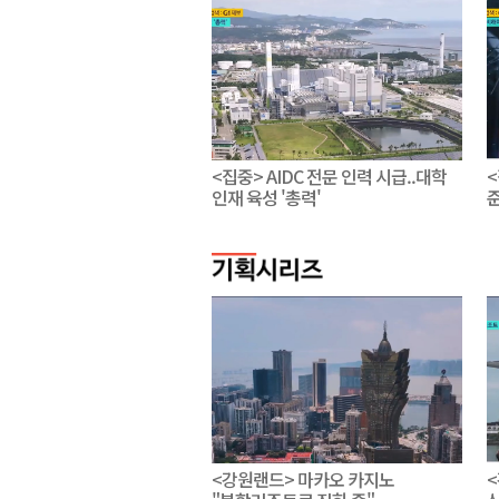
<집중> AIDC 전문 인력 시급..대학
<
인재 육성 '총력'
준
<강원랜드> 마카오 카지노
<