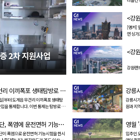
다. 이번 영화제에서는 장·단편을 포함한 국내 독립영화
27편이 상영될
독립영화
[앵커] 앞서 카지노를 기반으로 글로벌 복합리조트 시대를
연 싱가포르의
오는 정
조트로 변하고 있습
증 2차 지원사업
[앵커] 대한민
강원랜드
서입니다. 싱가포르는 지난 2010년 문을 연 
조트를 통
복합리조
삼척시, 무건리 이끼폭포 생태탐방로 전면 통제
일)부터 도계읍 무건리 이끼폭포 생태탐
강릉시가
합니다. 이번 통제는 탐방로 주
원과 지
따른 추가 낙석 가능성과 사면 상태 등을 점
니다. 이번 상생동행 릴레이는 강릉시와 출자·출연기관, 공
폭포 인근에서는 지
공·관계
도로교통공단, 폭염에 운전면허 기능시험 축소
 50대 ...
개최하며,
이 폭염으로 운전면허 기능시험을 한시
입추인 
 체감온도가 35도 이상이
염이 절