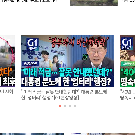
수를 줄이고, 38도까지 오르면 시험을 중단
일 전망입니다. 주말 동안 예상되
에서 40
, 기존 예약자에...
곳은 15
0번 전화
"미래 적금··· 잘못 안내했던데?" 대통령 분노케
"40년 
한 '엉터리' 행정? [G1현장영상]
땅속서 