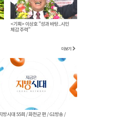
<기획> 이상호 "성과 바탕..시민
체감 주력"
더보기
방시대 55회 / 화천군 편 / G1방송 /
김세훈 화천군수 / 지금은 지방
260805