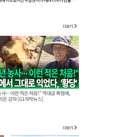
는 비의 양은 강원 내륙 5
mm, 동해안과 산지는 30에서 100mm로, 많은
0mm 이상입니다. ...
더보기
농사··· 이런 적은 처음!" 역대급 폭염에,
"태풍 오면··· 폭염 지금보다
익은 감자 [G1자막뉴스]
'돌핀', 서서히 다가온다 [
더보기