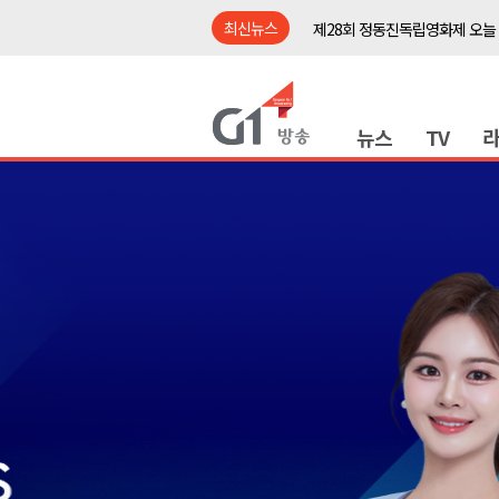
최신뉴스
제28회 정동진독립영화제 오늘
양양군, 소상공인 특례보증 2차
평창군 재해 예방 도로 시설물 
뉴스
TV
동해시, '해군1함대로' 명예도로 
영월 '폭염중대경보' 발효..주말,
도로교통공단, 폭염에 운전면허
강릉시, '상생동행 100일 릴레
삼척시, 무건리 이끼폭포 생태
<강원랜드> 관광객이 인구 3배
<강원랜드> 마카오 카지노 "복
제28회 정동진독립영화제 오늘
양양군, 소상공인 특례보증 2차
평창군 재해 예방 도로 시설물 
동해시, '해군1함대로' 명예도로 