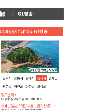
G1방송
강원특별자치도 대표방송
원주시
강릉시
동해시
삼척시
인제군
횡성군
화천군
정선군
고성군
광고문의
+
G1방송 광고홍보팀 033-248-5005
캠페인(홍보스팟) / 프로그램 협찬 문의
+