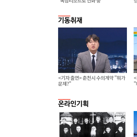
"복합리조트로 진화 중"
<기자 출연> 춘천시 수의계약 "뭐가
문제?"
"