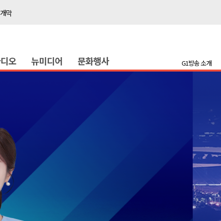
 개막
 지원사업 시행
정밀 안전 진단
라디오
뉴미디어
문화행사
4.1km 지정
G1방송 소개
 더위 한풀 꺾여
 기능시험 축소
이' 경제살리기 추진
탐방로 전면 통제
..싱가포르 복합리조트
합리조트로 진화 중"
 개막
 지원사업 시행
정밀 안전 진단
4.1km 지정