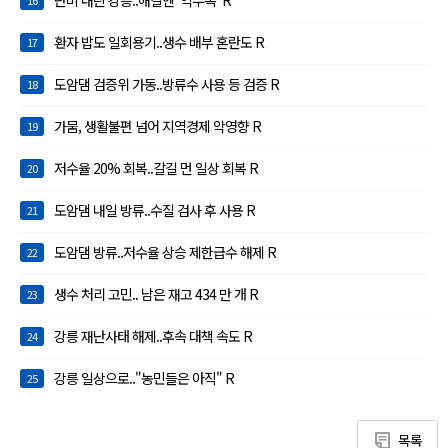
단비 내린 강릉..해갈엔 '역부족' R
16
환자 밥도 일회용기..생수 배부 혼란도 R
17
도암댐 검증위 가동..방류수 사용 등 검증 R
18
가뭄, 생활불편 넘어 지역경제 악영향 R
19
저수율 20% 회복..갈길 먼 일상 회복 R
20
도암댐 내일 방류..수질 검사 후 사용 R
21
도암댐 방류..저수율 상승 제한급수 해제 R
22
생수 처리 고민.. 남은 재고 434 만 개 R
23
강릉 재난사태 해제..후속 대책 속도 R
24
강릉 일상으로.."농민들은 아직" R
25
목록