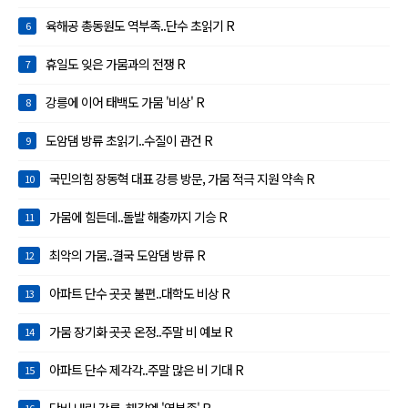
육해공 총동원도 역부족..단수 초읽기 R
6
휴일도 잊은 가뭄과의 전쟁 R
7
강릉에 이어 태백도 가뭄 '비상' R
8
도암댐 방류 초읽기..수질이 관건 R
9
국민의힘 장동혁 대표 강릉 방문, 가뭄 적극 지원 약속 R
10
가뭄에 힘든데..돌발 해충까지 기승 R
11
최악의 가뭄..결국 도암댐 방류 R
12
아파트 단수 곳곳 불편..대학도 비상 R
13
가뭄 장기화 곳곳 온정..주말 비 예보 R
14
아파트 단수 제각각..주말 많은 비 기대 R
15