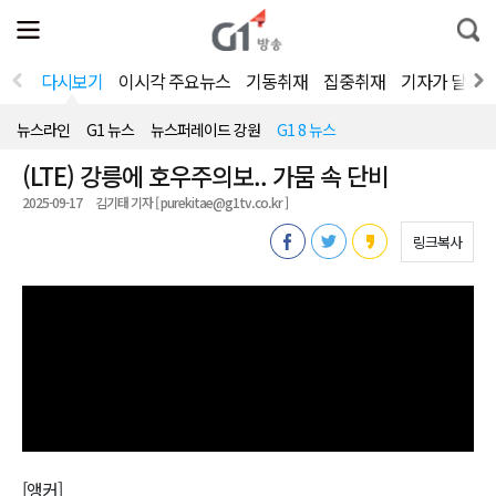
전
제
통
체
보
합
메
검
뉴
색
다시보기
이시각 주요뉴스
기동취재
집중취재
기자가 달려
열
기
뉴스라인
G1 뉴스
뉴스퍼레이드 강원
G1 8 뉴스
(LTE) 강릉에 호우주의보.. 가뭄 속 단비
2025-09-17
김기태 기자 [ purekitae@g1tv.co.kr ]
링크복사
[앵커]