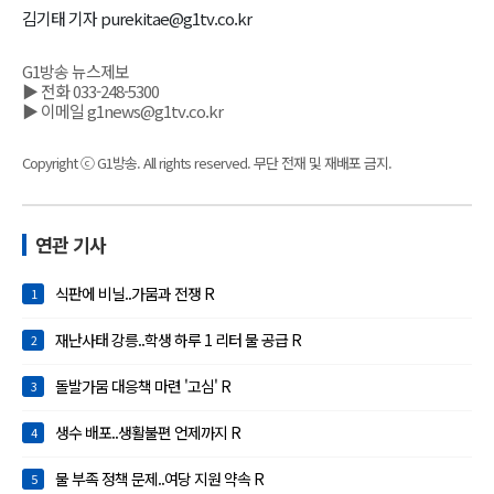
김기태 기자 purekitae@g1tv.co.kr
G1방송 뉴스제보
▶ 전화 033-248-5300
▶ 이메일 g1news@g1tv.co.kr
Copyright ⓒ G1방송. All rights reserved. 무단 전재 및 재배포 금지.
연관 기사
식판에 비닐..가뭄과 전쟁 R
1
재난사태 강릉..학생 하루 1 리터 물 공급 R
2
돌발가뭄 대응책 마련 '고심' R
3
생수 배포..생활불편 언제까지 R
4
물 부족 정책 문제..여당 지원 약속 R
5