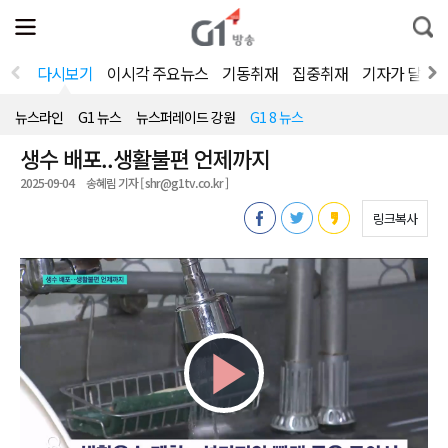
전
제
통
체
보
합
메
검
뉴
색
다시보기
이시각 주요뉴스
기동취재
집중취재
기자가 달려
열
기
뉴스라인
G1 뉴스
뉴스퍼레이드 강원
G1 8 뉴스
생수 배포..생활불편 언제까지
2025-09-04
송혜림 기자 [ shr@g1tv.co.kr ]
링크복사
Play