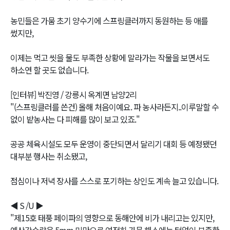
농민들은 가뭄 초기 양수기에 스프링클러까지 동원하는 등 애를
썼지만,
이제는 먹고 씻을 물도 부족한 상황에 말라가는 작물을 보면서도
하소연 할 곳도 없습니다.
[인터뷰] 박진영 / 강릉시 옥계면 남양2리
"(스프링클러를 쓴건) 올해 처음이예요. 파 농사라든지..이루말할 수
없이 밭농사는 다 피해를 많이 보고 있죠."
공공 체육시설도 모두 운영이 중단되면서 달리기 대회 등 예정됐던
대부분 행사는 취소됐고,
점심이나 저녁 장사를 스스로 포기하는 상인도 계속 늘고 있습니다.
◀ S /U ▶
"제15호 태풍 페이파의 영향으로 동해안에 비가 내리고는 있지만,
예상강수량은 5mm 미만으로 여전히 가뭄 해소에는 턱없이 부족한