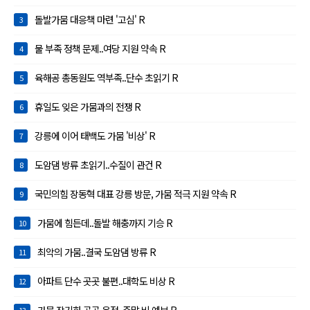
돌발가뭄 대응책 마련 '고심' R
3
물 부족 정책 문제..여당 지원 약속 R
4
육해공 총동원도 역부족..단수 초읽기 R
5
휴일도 잊은 가뭄과의 전쟁 R
6
강릉에 이어 태백도 가뭄 '비상' R
7
도암댐 방류 초읽기..수질이 관건 R
8
국민의힘 장동혁 대표 강릉 방문, 가뭄 적극 지원 약속 R
9
가뭄에 힘든데..돌발 해충까지 기승 R
10
최악의 가뭄..결국 도암댐 방류 R
11
아파트 단수 곳곳 불편..대학도 비상 R
12
가뭄 장기화 곳곳 온정..주말 비 예보 R
13