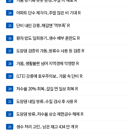
아파트 단수 제각각..주말 많은 비 기대 R
14
단비 내린 강릉..해갈엔 '역부족' R
15
환자 밥도 일회용기..생수 배부 혼란도 R
16
도암댐 검증위 가동..방류수 사용 등 검증 R
17
가뭄, 생활불편 넘어 지역경제 악영향 R
18
(LTE) 강릉에 호우주의보.. 가뭄 속 단비 R
19
저수율 20% 회복..갈길 먼 일상 회복 R
20
도암댐 내일 방류..수질 검사 후 사용 R
21
도암댐 방류..저수율 상승 제한급수 해제 R
22
생수 처리 고민.. 남은 재고 434 만 개 R
23