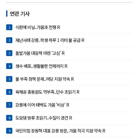
연관 기사
식판에 비닐..가뭄과 전쟁 R
1
재난사태 강릉..학생 하루 1 리터 물 공급 R
2
돌발가뭄 대응책 마련 '고심' R
3
생수 배포..생활불편 언제까지 R
4
물 부족 정책 문제..여당 지원 약속 R
5
육해공 총동원도 역부족..단수 초읽기 R
6
강릉에 이어 태백도 가뭄 '비상' R
7
도암댐 방류 초읽기..수질이 관건 R
8
국민의힘 장동혁 대표 강릉 방문, 가뭄 적극 지원 약속 R
9