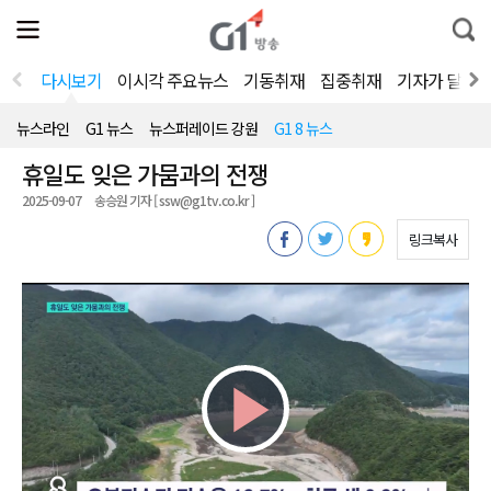
전
제
통
체
보
합
메
검
뉴
색
다시보기
이시각 주요뉴스
기동취재
집중취재
기자가 달려
열
기
뉴스라인
G1 뉴스
뉴스퍼레이드 강원
G1 8 뉴스
휴일도 잊은 가뭄과의 전쟁
2025-09-07
송승원 기자 [ ssw@g1tv.co.kr ]
링크복사
Play