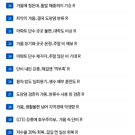
가뭄에 힘든데..돌발 해충까지 기승 R
10
최악의 가뭄..결국 도암댐 방류 R
11
아파트 단수 곳곳 불편..대학도 비상 R
12
가뭄 장기화 곳곳 온정..주말 비 예보 R
13
아파트 단수 제각각..주말 많은 비 기대 R
14
단비 내린 강릉..해갈엔 '역부족' R
15
환자 밥도 일회용기..생수 배부 혼란도 R
16
도암댐 검증위 가동..방류수 사용 등 검증 R
17
가뭄, 생활불편 넘어 지역경제 악영향 R
18
(LTE) 강릉에 호우주의보.. 가뭄 속 단비 R
19
저수율 20% 회복..갈길 먼 일상 회복 R
20