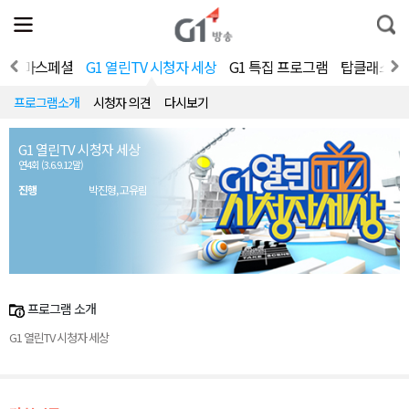
전
제
통
체
보
합
메
검
뉴
색
테마스페셜
G1 열린TV 시청자 세상
G1 특집 프로그램
탑클래스
열
기
프로그램소개
시청자 의견
다시보기
G1 열린TV 시청자 세상
연4회 (3.6.9.12말)
진행
박진형, 고유림
프로그램 소개
G1 열린TV 시청자 세상