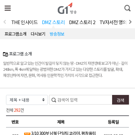
전
제
통
체
보
합
메
검
뉴
색
THE 인사이드
DMZ 스토리
DMZ 스토리 2
TV자서전 명의 V2.
열
기
프로그램소개
다시보기
방송정보
프로그램 소개
일반적으로 알고 있는 인간이 발길이 닿지 않는 땅 - DMZ의 자연생태 보고가 아닌 - 길이
248km, 폭 4km에 달하는 광범위한 DMZ가 가지고 있는 다양한 스토리를 발굴, 확대,
재생산하여 자연, 문화, 역사등 인문학적인 가치의 시각으로 접근한다.
전체
292
건
번호
제목
등록일
3/10 300부 남북 단일팀 코리아, 평창올림