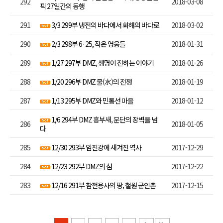
292
2018-03-08
픽 27일간의 동행
291
3/3 299부 냉전의 바다에서 화해의 바다로
2018-03-02
290
2/3 298부 6·25, 작은 영웅들
2018-01-31
289
1/27 297부 DMZ, 생명이 전하는 이야기
2018-01-26
288
1/20 296부 DMZ 물(水)의 전쟁
2018-01-19
287
1/13 295부 DMZ와 민통선 마을
2018-01-12
1/6 294부 DMZ 흥부새, 분단의 장벽을 넘
286
2018-01-05
다
285
12/30 293부 임진강에 새겨진 역사
2017-12-29
284
12/23 292부 DMZ의 섬
2017-12-22
283
12/16 291부 참전용사의 땅, 철원 군인촌
2017-12-15