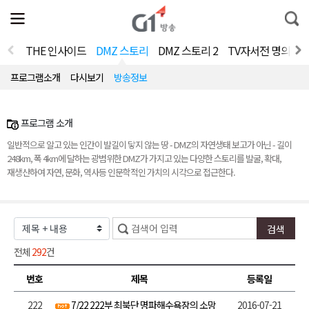
전
제
통
체
보
합
메
검
뉴
색
THE 인사이드
DMZ 스토리
DMZ 스토리 2
TV자서전 명의 V2.
열
기
프로그램소개
다시보기
방송정보
프로그램 소개
일반적으로 알고 있는 인간이 발길이 닿지 않는 땅 - DMZ의 자연생태 보고가 아닌 - 길이
248km, 폭 4km에 달하는 광범위한 DMZ가 가지고 있는 다양한 스토리를 발굴, 확대,
재생산하여 자연, 문화, 역사등 인문학적인 가치의 시각으로 접근한다.
전체
292
건
번호
제목
등록일
222
7/22 222부 최북단 명파해수욕장의 소망
2016-07-21