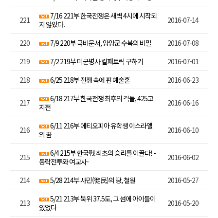
7/16 221부 한국전쟁은 새벽 4시에 시작되
221
2016-07-14
지 않았다.
220
7/9 220부 극비문서, 양양군 수복의 비밀
2016-07-08
219
7/2 219부 미군병사 킬패트릭 구하기
2016-07-01
218
6/25 218부 전쟁 속에 핀 예술혼
2016-06-23
6/18 217부 한국전쟁 최후의 격돌, 425고
217
2016-06-16
지전
6/11 216부 에티오피아 유학생 이스라엘
216
2016-06-10
의 꿈
6/4 215부 한국戰 최초의 승리를 이끌다! -
215
2016-06-02
동락전투와 여교사-
214
5/28 214부 사민( 徙民 ) 의 땅, 철원
2016-05-27
5/21 213부 북위 37.5도, 그 섬에 아이들이
213
2016-05-20
있었다