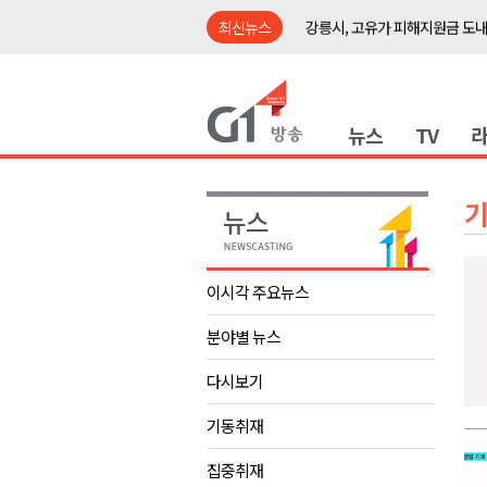
최신뉴스
홍천군 "철도 개통 이후를 그린
횡성군수직 인수위, 민선 9기 비
원공노, 업무추진비 논란 재정
뉴스
TV
동해시, 민·관·군 합동 맞춤형 
ITS 교통도시 강릉..콜 버스 실
원주시, 하반기 중소기업육성자
양양군, 피서지 계곡․하천 불법
평창군 계촌5리 깡촌음악회 오는
이시각 주요뉴스
도내 첫 폭염중대경보 발효.."
분야별 뉴스
강릉시, 고유가 피해지원금 도내
홍천군 "철도 개통 이후를 그린
다시보기
횡성군수직 인수위, 민선 9기 비
기동취재
원공노, 업무추진비 논란 재정
집중취재
동해시, 민·관·군 합동 맞춤형 