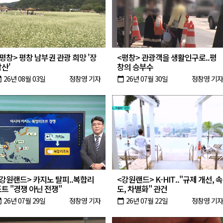
증
금 지원 접수
행위 집중 단속
평창> 평창 남부권 관광 희망 '장
<평창> 관광객을 생활인구로..평
 8일 개최
산'
창의 승부수
26년 08월 03일
정창영 기자
26년 07월 30일
정창영 기자
oday
calendar_today
<강원랜드> 카지노 탈피..복합리
<강원랜드> K-HIT.."규제 개선, 속
트 "경쟁 아닌 전쟁"
도, 차별화" 관건
26년 07월 29일
정창영 기자
26년 07월 22일
정창영 기자
oday
calendar_today