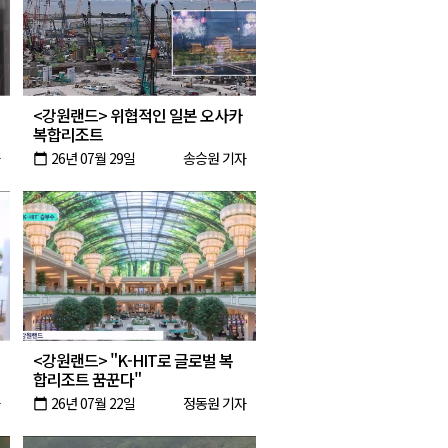
2026년 08월 06일(목)
2026년 08월 06일(목)
2026년 08월 06일(목)
<강원랜드> 위협적인 일본 오사카
2026년 08월 06일(목)
복합리조트
26년 07월 29일
송승원 기자
calendar_today
<강원랜드> "K-HIT로 글로벌 복
합리조트 꿈꾼다"
26년 07월 22일
정동원 기자
calendar_today