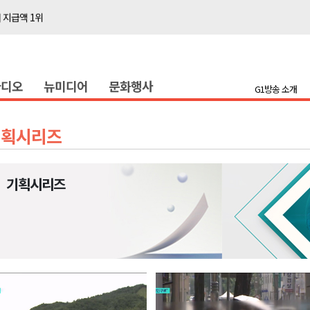
다"
전 담은 백서 발간
국장 직위해제 촉구
라디오
뉴미디어
문화행사
대민 진료
G1방송 소개
증
금 지원 접수
기획시리즈
행위 집중 단속
 8일 개최
기획시리즈
온열질환 유의해야"
 지급액 1위
다"
전 담은 백서 발간
국장 직위해제 촉구
대민 진료