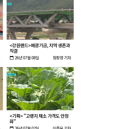
<강원랜드>폐광기금, 지역 생존과
직결
26년 07월 08일
정창영 기자
calendar_today
<기획> "고랭지 채소 가격도 안정
화"
26년 07월 02일
이종우 기자
calendar_today