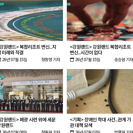
<강원랜드> 복합리조트 변신..지
<강원랜드> 강원랜드 복합리조트
역 미래와 직결
변신..시간이 없다
26년 07월 15일
정창영 기자
26년 07월 15일
송승원 기자
oday
calendar_today
강원랜드> 폐광 시련 위에 세운
<기획> 장애인 학대 사건..관계 기
강원랜드
관 대책 모색
26년 07월 08일
정동원 기자
26년 07월 03일
박명원 기자
oday
calendar_today