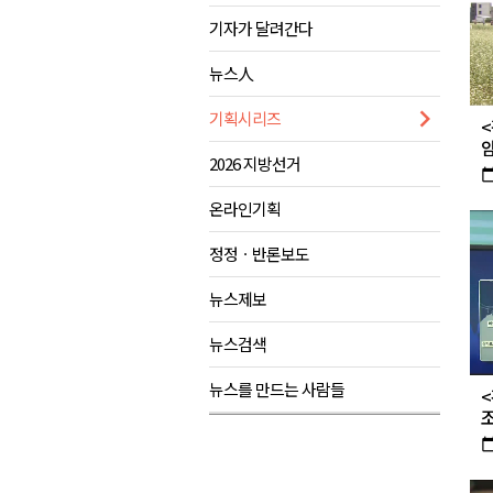
기자가 달려간다
ITS 교통도시 강릉..콜 버스 실
원주시, 하반기 중소기업육성자
뉴스人
양양군, 피서지 계곡․하천 불법
기획시리즈
<
평창군 계촌5리 깡촌음악회 오는
암
2026 지방선거
calendar_t
온라인기획
정정ㆍ반론보도
뉴스제보
뉴스검색
뉴스를 만드는 사람들
조
calendar_t