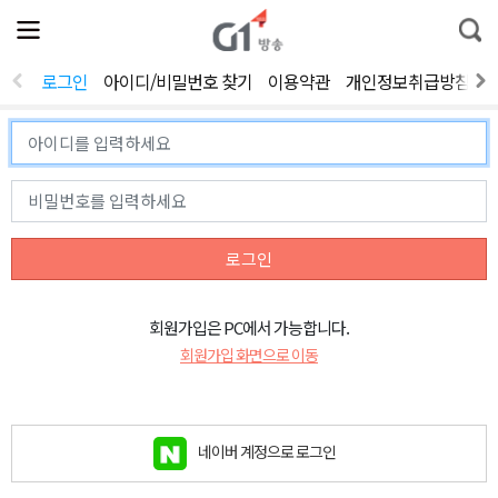
전
제
통
체
보
합
메
검
뉴
색
로그인
아이디/비밀번호 찾기
이용약관
개인정보취급방침
열
기
로그인
회원가입은 PC에서 가능합니다.
회원가입 화면으로 이동
네이버 계정으로 로그인