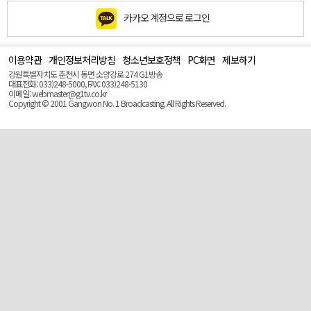
카카오 계정으로 로그인
이용약관
개인정보처리방침
청소년보호정책
PC화면
제보하기
맨
위
강원특별자치도 춘천시 동면 소양강로 274 G1방송
로
대표전화: 033)248-5000, FAX: 033)248-5130
(Top)
이메일: webmaster@g1tv.co.kr
Copyright © 2001 Gangwon No. 1 Broadcasting. All Rights Reserved.