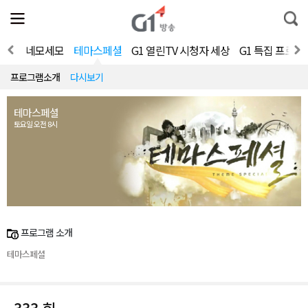
전
제
통
체
보
합
메
검
뉴
색
가요쇼
네모세모
테마스페셜
G1 열린TV 시청자 세상
G1 특집 프로그
열
기
프로그램소개
다시보기
테마스페셜
토요일 오전 8시
프로그램 소개
테마스페셜
333 회