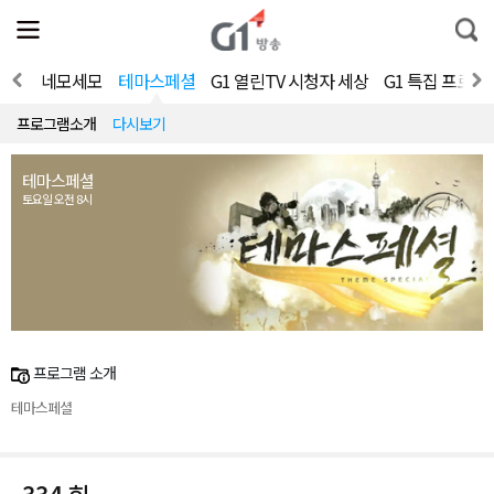
전
제
통
체
보
합
메
검
뉴
색
가요쇼
네모세모
테마스페셜
G1 열린TV 시청자 세상
G1 특집 프로그
열
기
프로그램소개
다시보기
테마스페셜
토요일 오전 8시
프로그램 소개
테마스페셜
334 회