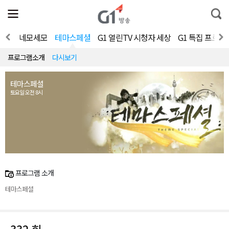
전
제
통
체
보
합
메
검
뉴
색
가요쇼
네모세모
테마스페셜
G1 열린TV 시청자 세상
G1 특집 프로그
열
기
프로그램소개
다시보기
테마스페셜
토요일 오전 8시
프로그램 소개
테마스페셜
332 회