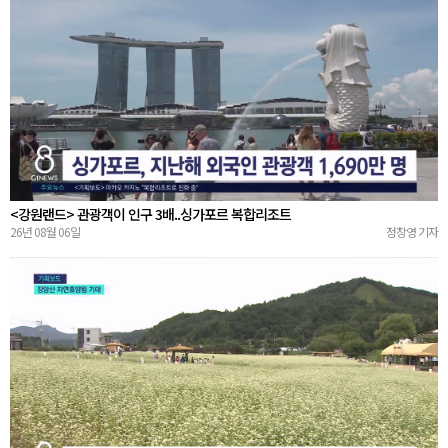
<강원랜드> 관광객이 인구 3배..싱가포르 복합리조트
26년 08월 06일
정창영 기자