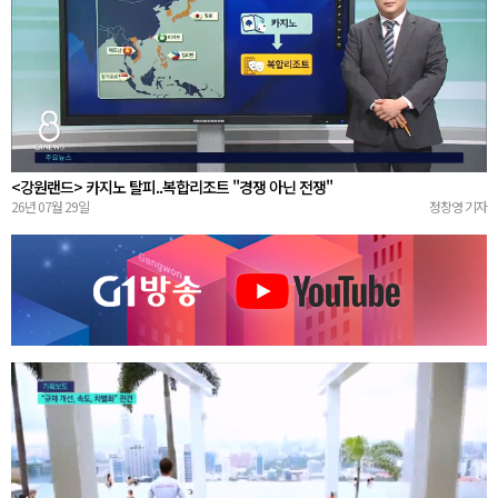
<강원랜드> 카지노 탈피..복합리조트 "경쟁 아닌 전쟁"
26년 07월 29일
정창영 기자