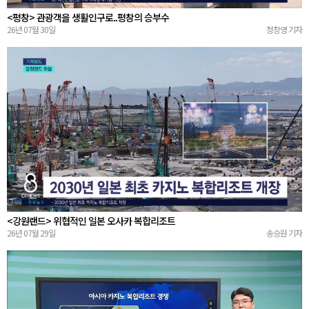
<평창> 관광객을 생활인구로..평창의 승부수
26년 07월 30일
정창영 기자
<강원랜드> 위협적인 일본 오사카 복합리조트
26년 07월 29일
송승원 기자