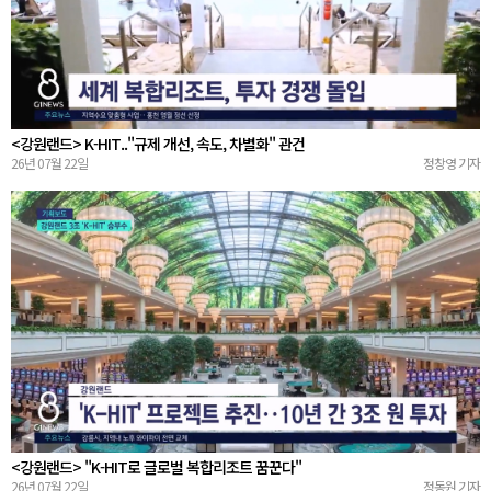
<강원랜드> K-HIT.."규제 개선, 속도, 차별화" 관건
26년 07월 22일
정창영 기자
<강원랜드> "K-HIT로 글로벌 복합리조트 꿈꾼다"
26년 07월 22일
정동원 기자