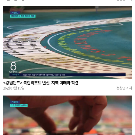
<강원랜드> 복합리조트 변신..지역 미래와 직결
26년 07월 15일
정창영 기자