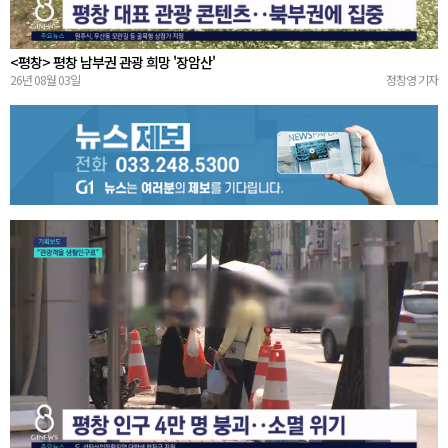
<평창> 평창 남부권 관광 희망 '장암산'
26년 08월 03일
정창영 기자