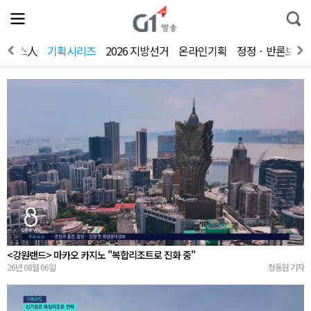
전
제
통
체
보
합
메
검
뉴
색
뉴스人
기획시리즈
2026 지방선거
온라인기획
정정ㆍ반론보도
열
기
<강원랜드> 마카오 카지노 "복합리조트로 진화 중"
26년 08월 06일
정동원 기자