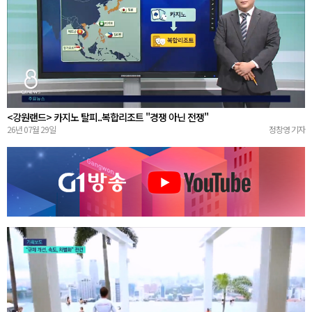
<강원랜드> 카지노 탈피..복합리조트 "경쟁 아닌 전쟁"
26년 07월 29일
정창영 기자