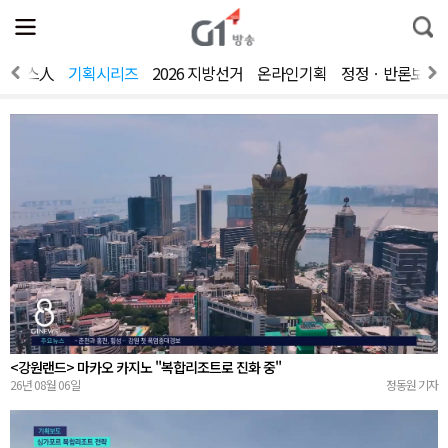
전
제
통
체
보
합
메
검
뉴
색
뉴스人
기획시리즈
2026 지방선거
온라인기획
정정ㆍ반론보도
열
기
<강원랜드> 마카오 카지노 "복합리조트로 진화 중"
26년 08월 06일
정동원 기자