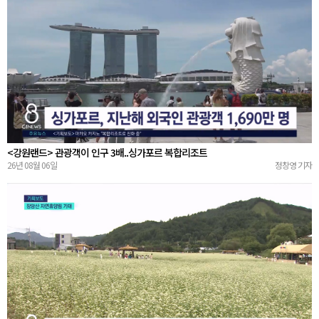
<강원랜드> 관광객이 인구 3배..싱가포르 복합리조트
26년 08월 06일
정창영 기자