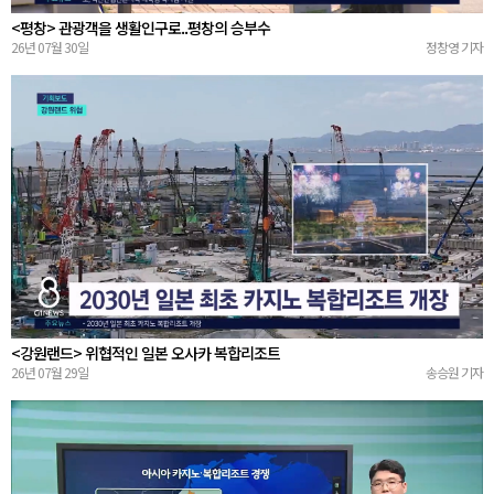
<평창> 관광객을 생활인구로..평창의 승부수
26년 07월 30일
정창영 기자
<강원랜드> 위협적인 일본 오사카 복합리조트
26년 07월 29일
송승원 기자