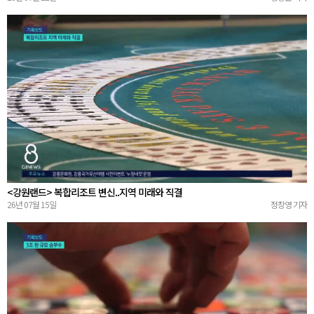
<강원랜드> 복합리조트 변신..지역 미래와 직결
26년 07월 15일
정창영 기자