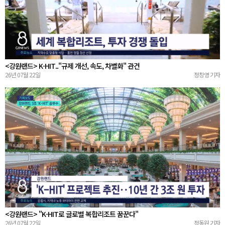
<강원랜드> K-HIT.."규제 개선, 속도, 차별화" 관건
26년 07월 22일
정창영 기자
<강원랜드> "K-HIT로 글로벌 복합리조트 꿈꾼다"
26년 07월 22일
정동원 기자