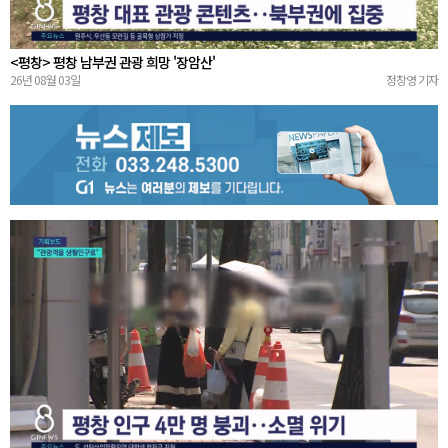
<평창> 평창 남부권 관광 희망 '장암산'
26년 08월 03일
정창영 기자