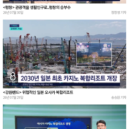
<평창> 관광객을 생활인구로..평창의 승부수
26년 07월 30일
정창영 기자
<강원랜드> 위협적인 일본 오사카 복합리조트
26년 07월 29일
송승원 기자