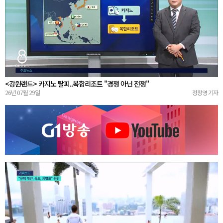
<강원랜드> 카지노 탈피..복합리조트 "경쟁 아닌 전쟁"
26년 07월 29일
정창영 기자