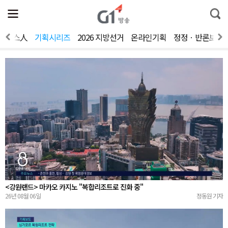
전
제
통
체
보
합
메
검
뉴
색
뉴스人
기획시리즈
2026 지방선거
온라인기획
정정ㆍ반론보도
열
기
<강원랜드> 마카오 카지노 "복합리조트로 진화 중"
26년 08월 06일
정동원 기자