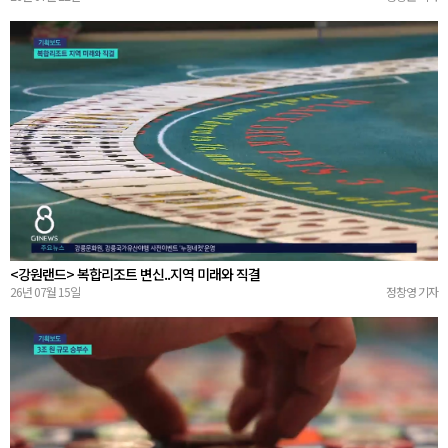
<강원랜드> 복합리조트 변신..지역 미래와 직결
26년 07월 15일
정창영 기자