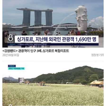
<강원랜드> 관광객이 인구 3배..싱가포르 복합리조트
26년 08월 06일
정창영 기자