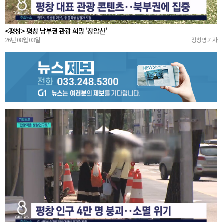
<평창> 평창 남부권 관광 희망 '장암산'
26년 08월 03일
정창영 기자