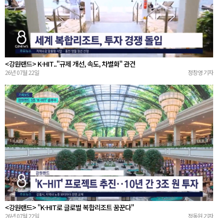
<강원랜드> K-HIT.."규제 개선, 속도, 차별화" 관건
26년 07월 22일
정창영 기자
<강원랜드> "K-HIT로 글로벌 복합리조트 꿈꾼다"
26년 07월 22일
정동원 기자