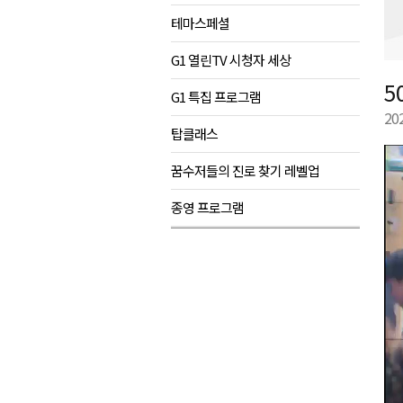
테마스페셜
육동한 시장, 국제스케이트장 춘
영월군, 국·도비 확보 보고회 개
G1 열린TV 시청자 세상
삼척 공공산후조리원 이전 시급
5
G1 특집 프로그램
강원자치도교육청 교감급 이상 3
20
탑클래스
꿈수저들의 진로 찾기 레벨업
종영 프로그램