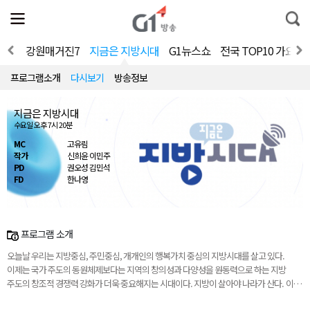
전
제
통
체
보
합
메
검
뉴
색
V 홈
강원매거진7
지금은 지방시대
G1뉴스쇼
전국 TOP10 가요쇼
열
기
프로그램소개
다시보기
방송정보
지금은 지방시대
수요일 오후 7시 20분
MC
고유림
작가
신희윤 이민주
PD
권오성 김민석
FD
한나영
프로그램 소개
오늘날 우리는 지방중심, 주민중심, 개개인의 행복가치 중심의 지방시대를 살고 있다.
이제는 국가 주도의 동원체제보다는 지역의 창의성과 다양성을 원동력으로 하는 지방
주도의 창조적 경쟁력 강화가 더욱 중요해지는 시대이다. 지방이 살아야 나라가 산다. 이
프로그램은 진정한 지방시대를 열기 위해 지역의 정책과 이야기를 담아내려 한다.