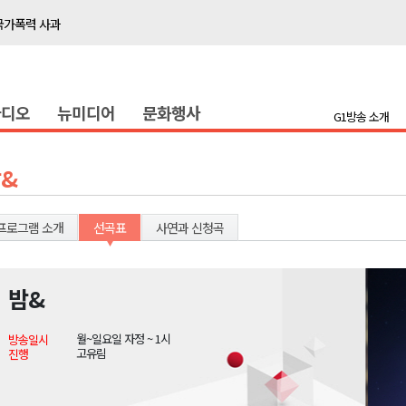
국가폭력 사과
접목
정책간담회
라디오
뉴미디어
문화행사
 초청 특별 강연
G1방송 소개
천 유치 건의
&
최
프로그램 소개
선곡표
사연과 신청곡
87명 인사
나된 공동체"
밤&
국가폭력 사과
월~일요일 자정 ~ 1시
방송일시
접목
고유림
진행
정책간담회
 초청 특별 강연