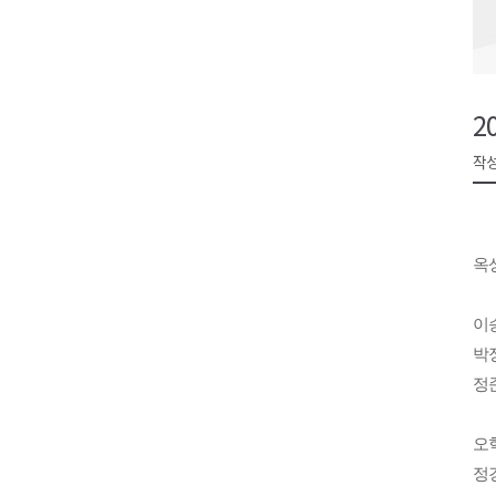
검찰청 폐지..해결 과제 산적
육동한 시장, 국제스케이트장 춘
영월군, 국·도비 확보 보고회 개
2
삼척 공공산후조리원 이전 시급
작성
강원자치도교육청 교감급 이상 3
옥상
이
박
정준
오혁
정