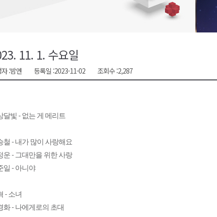
천 유치 건의
최
023. 11. 1. 수요일
자 :
밤엔
등록일 :
2023-11-02
조회수 :
2,287
87명 인사
달빛 - 없는 게 메리트
승철 - 내가 많이 사랑해요
정운 - 그대만을 위한 사랑
일 - 아니야
 - 소녀
경화 - 나에게로의 초대