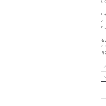
나미
나윤
지오
이
김
강
유영