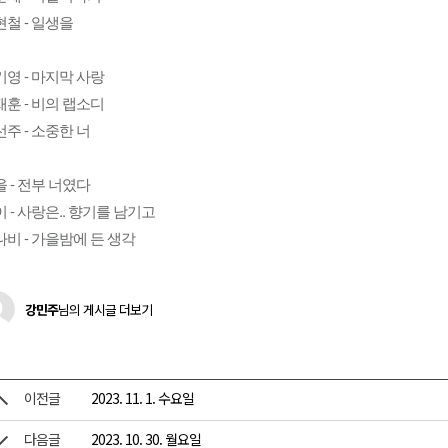
철 - 일생을
영 - 마지막 사랑
훈 - 비의 랩소디
주 - 소중한 너
 - 전부 너였다
 - 사랑은.. 향기를 남기고
비 - 가을밤에 든 생각
강민주
님의 게시글 더보기
이전글
2023. 11. 1. 수요일
다음글
2023. 10. 30. 월요일