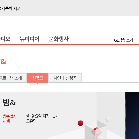
국가폭력 사과
접목
정책간담회
라디오
뉴미디어
문화행사
 초청 특별 강연
G1방송 소개
천 유치 건의
&
최
프로그램 소개
선곡표
사연과 신청곡
87명 인사
나된 공동체"
밤&
국가폭력 사과
월~일요일 자정 ~ 1시
방송일시
접목
고유림
진행
정책간담회
 초청 특별 강연