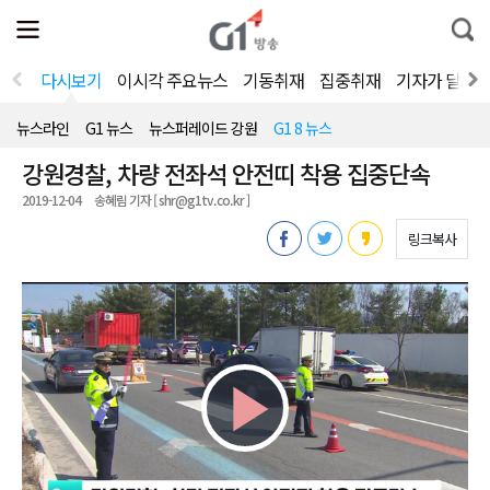
전
제
통
체
보
합
메
검
뉴
색
다시보기
이시각 주요뉴스
기동취재
집중취재
기자가 달려
열
기
뉴스라인
G1 뉴스
뉴스퍼레이드 강원
G1 8 뉴스
강원경찰, 차량 전좌석 안전띠 착용 집중단속
2019-12-04
송혜림 기자 [ shr@g1tv.co.kr ]
링크복사
Play