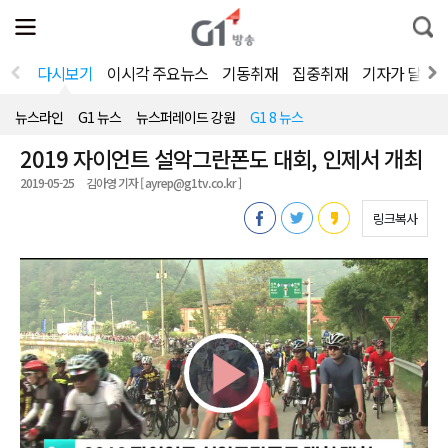
전
제
통
체
보
합
메
검
뉴
색
다시보기
이시각 주요뉴스
기동취재
집중취재
기자가 달려
열
기
뉴스라인
G1 뉴스
뉴스퍼레이드 강원
G1 8 뉴스
2019 자이언트 설악그란폰도 대회, 인제서 개최
2019-05-25
김아영 기자 [ ayrep@g1tv.co.kr ]
링크복사
Play