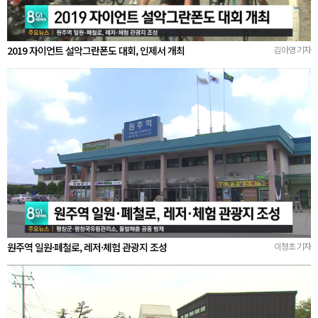
2019 자이언트 설악그란폰도 대회, 인제서 개최
김아영 기자
원주역 일원·폐철로, 레저·체험 관광지 조성
이청초 기자