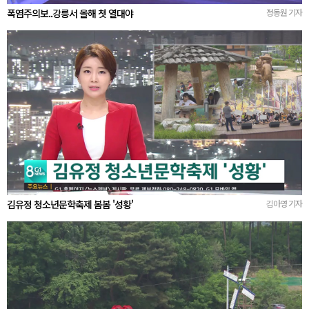
폭염주의보..강릉서 올해 첫 열대야
정동원 기자
김유정 청소년문학축제 봄봄 '성황'
김아영 기자