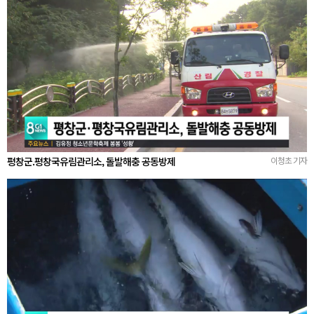
평창군.평창국유림관리소, 돌발해충 공동방제
이청초 기자