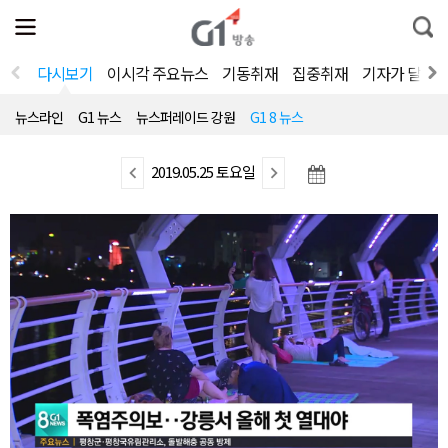
전
제
통
체
보
합
메
검
뉴
색
다시보기
이시각 주요뉴스
기동취재
집중취재
기자가 달려
열
기
뉴스라인
G1 뉴스
뉴스퍼레이드 강원
G1 8 뉴스
이
2019.05.25 토요일
다
전
음
뉴
뉴
스
스