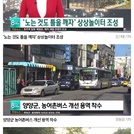
'노는 것도 틀을 깨자' 상상놀이터 조성
김기태 기자
양양군 농어촌버스 개선 용역 착수
정동원 기자