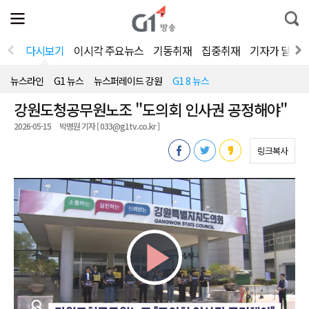
전
제
통
체
보
합
메
검
뉴
색
다시보기
이시각 주요뉴스
기동취재
집중취재
기자가 달려
열
기
뉴스라인
G1 뉴스
뉴스퍼레이드 강원
G1 8 뉴스
강원도청공무원노조 "도의회 인사권 공정해야"
2026-05-15
박명원 기자 [ 033@g1tv.co.kr ]
링크복사
Play