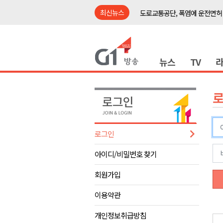
최신뉴스
도로교통공단, 폭염에 운전면허
강릉시, '상생동행 100일 릴레
삼척시, 무건리 이끼폭포 생태
뉴스
TV
<강원랜드> 관광객이 인구 3배
<강원랜드> 마카오 카지노 "복
제28회 정동진독립영화제 오늘
양양군, 소상공인 특례보증 2차
평창군 재해 예방 도로 시설물 
로그인
동해시, '해군1함대로' 명예도로 
아이디/비밀번호 찾기
영월 '폭염중대경보' 발효..주말,
도로교통공단, 폭염에 운전면허
회원가입
강릉시, '상생동행 100일 릴레
이용약관
삼척시, 무건리 이끼폭포 생태
개인정보취급방침
<강원랜드> 관광객이 인구 3배