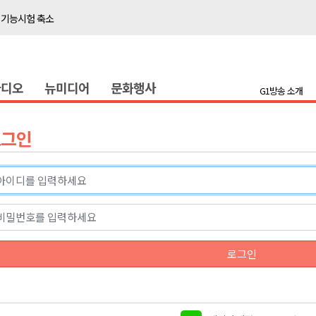
 기능시험 축소
이' 경제살리기 추진
탐방로 전면 통제
라디오
뉴미디어
문화행사
..싱가포르 복합리조트
G1방송 소개
합리조트로 진화 중"
 개막
로그인
 지원사업 시행
정밀 안전 진단
4.1km 지정
 더위 한풀 꺾여
 기능시험 축소
로그인
이' 경제살리기 추진
탐방로 전면 통제
..싱가포르 복합리조트