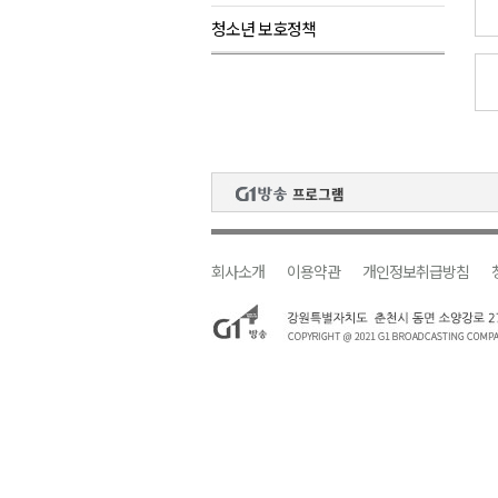
청소년 보호정책
<강원랜드> 마카오 카지노 "복
제28회 정동진독립영화제 오늘
양양군, 소상공인 특례보증 2차
평창군 재해 예방 도로 시설물 
동해시, '해군1함대로' 명예도로 
회사소개
이용약관
개인정보취급방침