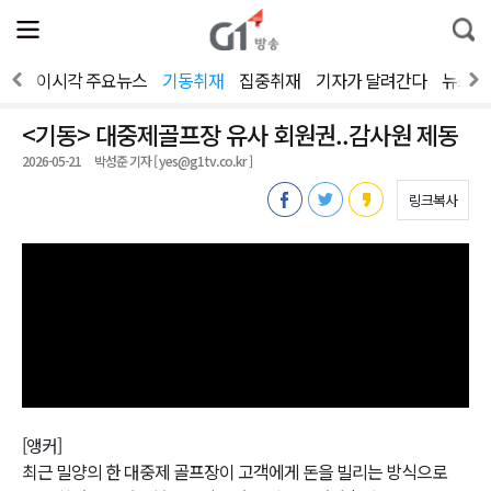
전
제
통
체
보
합
메
검
뉴
색
보기
이시각 주요뉴스
기동취재
집중취재
기자가 달려간다
뉴스人
열
기
<기동> 대중제골프장 유사 회원권..감사원 제동
2026-05-21
박성준 기자 [ yes@g1tv.co.kr ]
링크복사
[앵커]
최근 밀양의 한 대중제 골프장이 고객에게 돈을 빌리는 방식으로