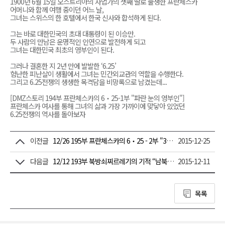
1900년 6월 15일 오스트리아의 사업가의 셋째 딸로 출생한 프란체스카
어머니와 함께 여행 중이던 어느 날,
그녀는 스위스의 한 호텔에서 한국 신사와 합석하게 된다.
그는 바로 대한민국의 초대 대통령이 된 이승만.
두 사람의 만남은 운명적인 인연으로 발전하게 되고
그녀는 대한민국 최초의 영부인이 된다.
그러나 결혼한 지 2년 만에 발발한 ‘6.25’
험난한 피난살이 생활에서 그녀는 민간외교관의 역할을 수행한다.
그리고 6.25전쟁의 생생한 목격담을 비망록으로 남겼는데...
[DMZ스토리 194부 프란체스카의 6‧25-1부 "파란 눈의 영부인"]
프란체스카 여사를 통해 그녀의 삶과 가장 가까이에 맞닿아 있었던
6.25전쟁의 역사를 돌아보자
이전글
12/26 195부 프란체스카의 6‧25 - 2부 "33년 만에 공개된 비망록"
2015-12-25
다음글
12/12 193부 북방쇠찌르레기의 기적 “남북의 父子를 이어주다”
2015-12-11
목록