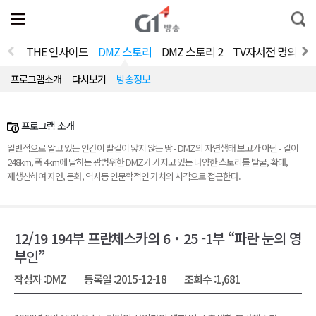
전
제
통
체
보
합
메
검
뉴
색
THE 인사이드
DMZ 스토리
DMZ 스토리 2
TV자서전 명의 V2.
열
기
프로그램소개
다시보기
방송정보
프로그램 소개
일반적으로 알고 있는 인간이 발길이 닿지 않는 땅 - DMZ의 자연생태 보고가 아닌 - 길이
248km, 폭 4km에 달하는 광범위한 DMZ가 가지고 있는 다양한 스토리를 발굴, 확대,
재생산하여 자연, 문화, 역사등 인문학적인 가치의 시각으로 접근한다.
12/19 194부 프란체스카의 6‧25 -1부 “파란 눈의 영
부인”
작성자 :
DMZ
등록일 :
2015-12-18
조회수 :
1,681