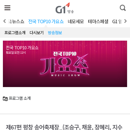
전
제
통
체
보
합
메
검
뉴
색
대
G1뉴스쇼
전국 TOP10 가요쇼
네모세모
테마스페셜
G1 열린
열
기
프로그램소개
다시보기
방송정보
전국 TOP10 가요쇼
토요일 오전 11시
프로그램 소개
제67편 평창 송어축제장_(조승구, 채윤, 장혜리, 지수