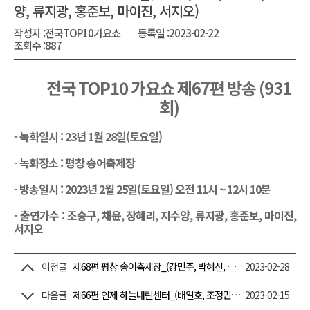
양, 류지광, 홍준보, 마이진, 서지오)
작성자 :
전국TOP10가요쇼
등록일 :
2023-02-22
조회수 :
887
전국 TOP10 가요쇼 제67편 방송 (931
회)
-
녹화일시 : 23년 1월 28일(토요일)
- 녹화장소 : 평창 송어축제장
- 방송일시 : 2023년 2월 25일(토요일) 오전 11시 ~ 12시 10분
- 출연가수 :
조승구, 채윤, 장혜리, 지수양, 류지광, 홍준보, 마이진,
서지오
이전글
제68편 평창 송어축제장_(강민주, 박혜신, 이용주, 영지, 천가연, 신우리, 윤수현, 박상철)
2023-02-28
다음글
제66편 인제 하늘내린센터_(배일호, 조정민, 김의영, 최연화, 전영민, 금윤아, 최진희)
2023-02-15