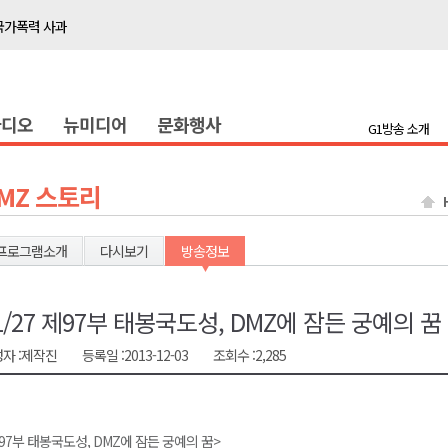
국가폭력 사과
접목
정책간담회
라디오
뉴미디어
문화행사
 초청 특별 강연
G1방송 소개
천 유치 건의
MZ 스토리
최
프로그램소개
다시보기
방송정보
87명 인사
나된 공동체"
1/27 제97부 태봉국도성, DMZ에 잠든 궁예의 꿈
국가폭력 사과
자 :
제작진
등록일 :
2013-12-03
조회수 :
2,285
접목
정책간담회
97부 태봉국도성, DMZ에 잠든 궁예의 꿈>
 초청 특별 강연