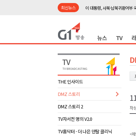
최신뉴스
이 대통령, 사북·납북귀환어부 
여름축제 더위와 전쟁..물놀이 
강원도, 최휘영 문체부장관과 
뉴스
TV
이광재 국회 예결위원장, 강릉시
검찰청 폐지..해결 과제 산적
육동한 시장, 국제스케이트장 춘
D
영월군, 국·도비 확보 보고회 개
삼척 공공산후조리원 이전 시급
THE 인사이드
강원자치도교육청 교감급 이상 3
DMZ 스토리
도-시군 첫 간담회..우상호 "하
1
이 대통령, 사북·납북귀환어부 
DMZ 스토리 2
작성
여름축제 더위와 전쟁..물놀이 
TV자서전 명의 V2.0
강원도, 최휘영 문체부장관과 
TV홈닥터 - 더 나은 덴탈 클리닉
<제
이광재 국회 예결위원장, 강릉시