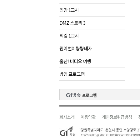
최강 1교시
DMZ 스토리 3
최강 1교시
원이별이뿡뿡태자
출산! 비디오 여행
방영 프로그램
회사소개
이용약관
개인정보취급방침