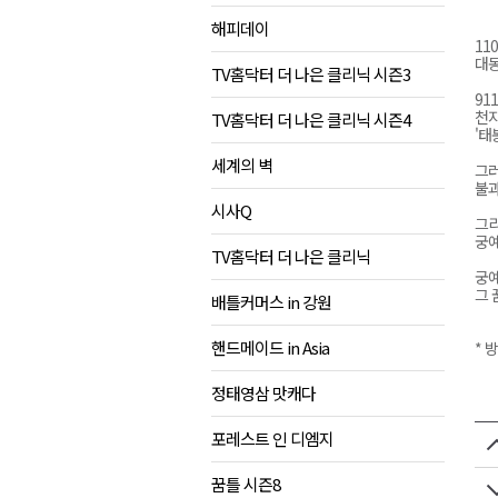
해피데이
검찰청 폐지..해결 과제 산적
11
대동
육동한 시장, 국제스케이트장 춘
TV홈닥터 더 나은 클리닉 시즌3
91
영월군, 국·도비 확보 보고회 개
천지
TV홈닥터 더 나은 클리닉 시즌4
'태
삼척 공공산후조리원 이전 시급
세계의 벽
그러
강원자치도교육청 교감급 이상 3
불과
시사Q
그리
궁예
TV홈닥터 더 나은 클리닉
궁예
그 
배틀커머스 in 강원
핸드메이드 in Asia
* 
정태영삼 맛캐다
포레스트 인 디엠지
꿈틀 시즌8