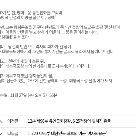
00여 년 전, 평화로운 통일천하를 그리며
방국 건설의 야망을 품은 이, '궁예'
천 유치 건의
1년, 그는 평화통일을 꿈꾸며 한반도의 중심인 철원의 드넓은 벌판 '풍천원'에
최
가 어울려 만물을 낳고 상하가 어울려 그 뜻을 같이하는 나라,
봉(泰封)'을 세운다.
나... 왕건의 반란으로 역사의 패자가 된 궁예.
87명 인사
 태봉국도성에서의 13년의 통치기간을 끝으로 왕좌에서 물러나게 된다.
고... 천년의 세월이 흐른 뒤,
의 태봉국도성 터의 한가운데로 군사분계선이 그어진다.
가 이루고자 했던 평화통일의 꿈,
꿈이 잠들어 있는 DMZ에 갇힌 궁예의 도성, '태봉국도성'을 찾아가 보자.
방송일 : 11월 27일 (수) 오후 5시 55분
이전글
12/4 제98부 유엔군화장장, 6·25전쟁의 잊혀진 유물
다음글
11/20 제96부 대한민국 최초의 여군 '여자의용군'