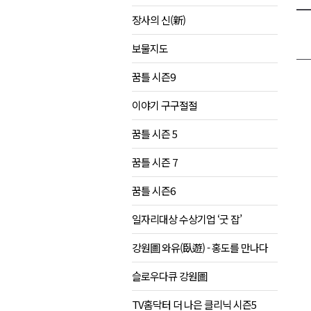
장사의 신(新)
보물지도
꿈틀 시즌9
이야기 구구절절
꿈틀 시즌 5
꿈틀 시즌 7
꿈틀 시즌6
일자리대상 수상기업 ‘굿 잡’
강원圖 와유(臥遊) - 홍도를 만나다
슬로우다큐 강원圖
TV홈닥터 더 나은 클리닉 시즌5