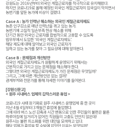
강원도는
2016
년부터 외국인 계절근로자를 적극적으로 유치해왔다
.
하지만 코로나
19
로 올해 예정된 외국인 계절근로자의 입국길이 막히면서
농번기를 앞둔 농가에 비상이 걸렸다
.
Case A :
농가 인력난 해소하는 외국인 계절근로자제도
농촌 인구감소로 매년 인력난을 겪고 있는 농가
.
농번기에 고질적 일손부족 현상 해소를 위해
단기간 동안 외국인 근로자를 합법적으로 고용할 수 있도록
법무부에서 도입한
‘
외국인 계절근로자제도
’.
해당 제도에 대해 알아보고 외국인 근로자가
일하고 있는 농가를 찾아 그 필요성에 대해 알아본다
.
Case B :
문제점과 개선방안
외국인 계절근로자제도가 원활하게 운영되기 위해서는
근본적으로 가지고 있는 문제점을 해소해야 한다
.
그렇다면 외국인 계절근로자제도가 가진 문제점은 무엇일까
?
그리고
,
그에 따른 개선방안은 없는 걸까
?
관계부처와 전문가를 통해 자세한 이야기를 들어본다
.
[
강원신문고
]
<
원주 시내버스 업체의 갑작스러운 휴업
>
코로나
19
사태 장기화로 원주 시내버스 운행업체 중 한 곳이
지난
4
월
4
일부터
3
개월간 휴업에 돌입했다
.
그에 따라 버스 노선 감축과 시간 변동으로 인한 주민들의 불편은 물론
하루아침에 일거리가 없어진 직원들의 고충도 만만치 않은데
!
원주시는 불편 최소화를 위한 대안을 모색하고 있다
.
해당 업체가 휴업을 할 수밖에 없었던 이유는 무엇일까
?