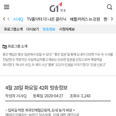
전
제
통
체
보
합
메
검
뉴
색
계의 벽
시사Q
TV홈닥터 더 나은 클리닉
배틀커머스 in 강원
핸드메이드
열
기
프로그램소개
다시보기
방송정보
시청자제보
프로그램 소개
좋은 해답은 좋은 질문에서 얻을 수 있다!’ ‘좋은 질문’을 통해 도내의 다양한 이슈 속 시사를
전달한다! 객관적인 사실에 날카롭고 때로는 단순한 질문을 던짐으로써 해결책을
제시한다. 하나의 사건, 두 개의 시선 ‘플롯’ 도민의 민원을 이야기 한다! ‘강원 신문고’
4월 28일 화요일 42회 방송정보
작성자 :
시사Q
등록일 :
2020-04-27
조회수 :
1,243
입국길 막힌 외국인계절근로자
,
도내 농가 비상
>
<
해마다 반복되는 농번기 일손부족
,
이에 대한 대안으로