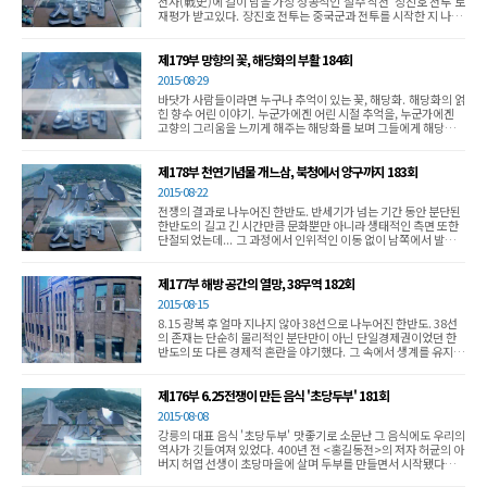
전사(戰史)에 길이 남을 가장 성공적인 철수 작전 '장진호 전투'로
재평가 받고있다. 장진호 전투는 중국군과 전투를 시작한 지 나흘
만에 완전히 포위됐고, 전멸 일보직전까지 내몰린 미 해병1사단
의 불굴의 의지로 일궈낸 철수작전이었다. 당시 미 해병1사단의
스미스 장군의 결단과 무려 10배나 많은 중국군과 필사적으로 맞
제179부 망향의 꽃, 해당화의 부활 184회
서 싸운 미 해병1사단의 투지를 기억해본다.
2015-08-29
바닷가 사람들이라면 누구나 추억이 있는 꽃, 해당화. 해당화의 얽
힌 향수 어린 이야기. 누군가에겐 어린 시절 추억을, 누군가에겐
고향의 그리움을 느끼게 해주는 해당화를 보며 그들에게 해당화
는 단순한 꽃이 아닌 고향이었다. 또한 분단 전 해당화는 북쪽 원
산 명사십리의 대표적인 꽃이었는데... 해당화에 대한 기억과 그
꽃을 살리기 위한 노력. 한 송이의 꽃을 통해 지나온 세월을 들여
제178부 천연기념물 개느삼, 북청에서 양구까지 183회
다본다.
2015-08-22
전쟁의 결과로 나누어진 한반도. 반세기가 넘는 기간 동안 분단된
한반도의 길고 긴 시간만큼 문화뿐만 아니라 생태적인 측면 또한
단절되었는데... 그 과정에서 인위적인 이동 없이 남쪽에서 발견된
식물, 개느삼.... 전 세계적으로 유일하게 한반도 북쪽에서만 존재
하는 식물이 어떠한 이유로 현재는 남쪽에서도 발견된 것일까? 사
람은 마음대로 오고 갈 수 없는 상황 속에서 전 세계적으로 유일하
제177부 해방 공간의 열망, 38무역 182회
게 한반도에서만 존재하는 개느삼의 이야기를 들어본다.
2015-08-15
8.15 광복 후 얼마 지나지 않아 38선으로 나누어진 한반도. 38선
의 존재는 단순히 물리적인 분단만이 아닌 단일경제권이었던 한
반도의 또 다른 경제적 혼란을 야기했다. 그 속에서 생계를 유지하
고자 했던, 38도선 상에서 이루어진 목숨을 건 보따리상들의 밀무
역 그 현장을 들여다봅니다.
제176부 6.25전쟁이 만든 음식 '초당두부' 181회
2015-08-08
강릉의 대표 음식 '초당두부' 맛좋기로 소문난 그 음식에도 우리의
역사가 깃들여져 있었다. 400년 전 <홍길동전>의 저자 허균의 아
버지 허엽 선생이 초당마을에 살며 두부를 만들면서 시작됐다는
'초당두부의 유래' 그러나 초당두부의 맛이 입소문이 나기 시작한