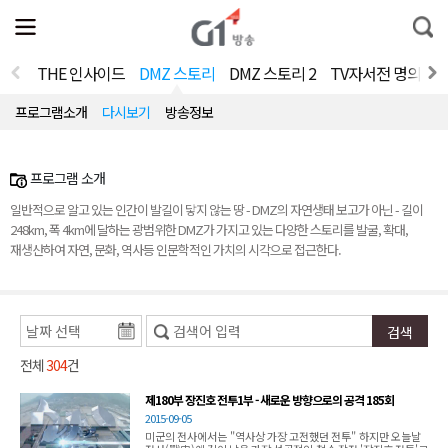
전
제
통
체
보
합
메
검
뉴
색
THE 인사이드
DMZ 스토리
DMZ 스토리 2
TV자서전 명의 V2.
열
기
프로그램소개
다시보기
방송정보
프로그램 소개
일반적으로 알고 있는 인간이 발길이 닿지 않는 땅 - DMZ의 자연생태 보고가 아닌 - 길이
248km, 폭 4km에 달하는 광범위한 DMZ가 가지고 있는 다양한 스토리를 발굴, 확대,
재생산하여 자연, 문화, 역사등 인문학적인 가치의 시각으로 접근한다.
전체
304
건
제180부 장진호 전투1부 - 새로운 방향으로의 공격 185회
2015-09-05
미군의 전사에서는 "역사상 가장 고전했던 전투" 하지만 오늘날