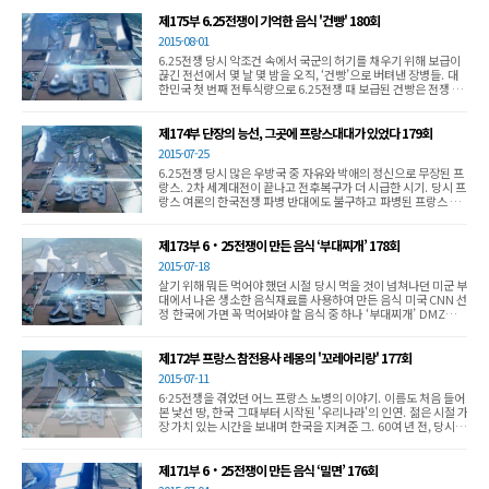
이유는 다른 사연이 있다고 하는데... 초당두부의 깊은 맛의 이면
속에 숨겨진 그 역사를 들여다봅니다.
제175부 6.25전쟁이 기억한 음식 '건빵' 180회
2015-08-01
6.25전쟁 당시 악조건 속에서 국군의 허기를 채우기 위해 보급이
끊긴 전선에서 몇 날 몇 밤을 오직, ‘건빵’으로 버텨낸 장병들. 대
한민국 첫 번째 전투식량으로 6.25전쟁 때 보급된 건빵은 전쟁 당
시 전투식량으로, 휴전 이후 누군가에게 어렸을 적 추억으로, 여러
가지 사연을 담고 있는 음식이 된 건빵. 그 이야기를 들어본다.
제174부 단장의 능선, 그곳에 프랑스대대가 있었다 179회
2015-07-25
6.25전쟁 당시 많은 우방국 중 자유와 박애의 정신으로 무장된 프
랑스. 2차 세계대전이 끝나고 전후복구가 더 시급한 시기. 당시 프
랑스 여론의 한국전쟁 파병 반대에도 불구하고 파병된 프랑스 대
대. 파병을 자원한 지원병으로 구성된 프랑스 대대는 6.25전쟁 중
많은 혁혁한 전과를 세우는데... 대한민국을 지켜준 많은 나라 중
프랑스. 프랑스 대대의 활약과 그 속에 담긴 이야기를 되돌아봅니
제173부 6‧25전쟁이 만든 음식 ‘부대찌개’ 178회
다.
2015-07-18
살기 위해 뭐든 먹어야 했던 시절 당시 먹을 것이 넘쳐나던 미군 부
대에서 나온 생소한 음식재료를 사용하여 만든 음식 미국 CNN 선
정 한국에 가면 꼭 먹어봐야 할 음식 중 하나 ‘부대찌개’ DMZ스토
리 음식 시리즈 그 두 번째 음식. 부대찌개를 통해 당시 시대상을
들여다봅니다.
제172부 프랑스 참전용사 레몽의 '꼬레아리랑' 177회
2015-07-11
6·25전쟁을 겪었던 어느 프랑스 노병의 이야기. 이름도 처음 들어
본 낯선 땅, 한국 그때부터 시작된 '우리나라'의 인연. 젊은 시절 가
장 가치 있는 시간을 보내며 한국을 지켜준 그. 60여 년 전, 당시 젊
은 프랑스 군인은 한국을 떠나 조국으로 돌아왔지만 끝내 자신의
'제2의 조국'으로 돌아온 그의 이야기를 들어본다.
제171부 6‧25전쟁이 만든 음식 ‘밀면’ 176회