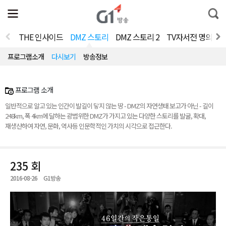
전
제
통
체
보
합
메
검
뉴
색
THE 인사이드
DMZ 스토리
DMZ 스토리 2
TV자서전 명의 V2.
열
기
프로그램소개
다시보기
방송정보
프로그램 소개
일반적으로 알고 있는 인간이 발길이 닿지 않는 땅 - DMZ의 자연생태 보고가 아닌 - 길이
248km, 폭 4km에 달하는 광범위한 DMZ가 가지고 있는 다양한 스토리를 발굴, 확대,
재생산하여 자연, 문화, 역사등 인문학적인 가치의 시각으로 접근한다.
235 회
2016-08-26
G1방송