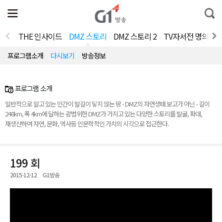
전
제
통
체
보
합
메
검
뉴
색
THE 인사이드
DMZ 스토리
DMZ 스토리 2
TV자서전 명의 V2.
열
기
프로그램소개
다시보기
방송정보
프로그램 소개
일반적으로 알고 있는 인간이 발길이 닿지 않는 땅 - DMZ의 자연생태 보고가 아닌 - 길이
248km, 폭 4km에 달하는 광범위한 DMZ가 가지고 있는 다양한 스토리를 발굴, 확대,
재생산하여 자연, 문화, 역사등 인문학적인 가치의 시각으로 접근한다.
199 회
2015-12-12
G1방송