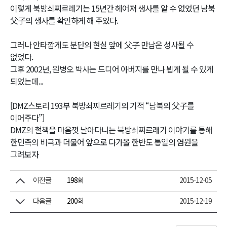
이렇게 북방쇠찌르레기는 15년간 헤어져 생사를 알 수 없었던 남북
父子의 생사를 확인하게 해 주었다.
그러나 안타깝게도 분단의 현실 앞에 父子 만남은 성사될 수
없었다.
그후 2002년, 원병오 박사는 드디어 아버지를 만나 뵙게 될 수 있게
되었는데...
[DMZ스토리 193부 북방쇠찌르레기의 기적 “남북의 父子를
이어주다”]
DMZ의 철책을 마음껏 날아다니는 북방쇠찌르래기 이야기를 통해
한민족의 비극과 더불어 앞으로 다가올 한반도 통일의 염원을
그려보자
이전글
198회
2015-12-05
다음글
200회
2015-12-19