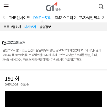
전
제
통
체
보
합
메
검
뉴
색
THE 인사이드
DMZ 스토리
DMZ 스토리 2
TV자서전 명의 V2.
열
기
프로그램소개
다시보기
방송정보
프로그램 소개
일반적으로 알고 있는 인간이 발길이 닿지 않는 땅 - DMZ의 자연생태 보고가 아닌 - 길이
248km, 폭 4km에 달하는 광범위한 DMZ가 가지고 있는 다양한 스토리를 발굴, 확대,
재생산하여 자연, 문화, 역사등 인문학적인 가치의 시각으로 접근한다.
191 회
2015-10-24
G1방송