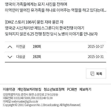
영국의 가족들에게는 묘지 사진을 전하며
이역만리 떨어진 유가족을 하나로 이어주는 역할을 하고 있다는데...
[DMZ 스토리 186부] 묻힌 자와 묻은 자
영국군 시신처리반 제임스그룬디의 한국전쟁 이야기
잊혀지지 않은 6.25 전쟁 참전 당시 노병의 이야기를 만나보자
이전글
190회
2015-10-17
다음글
192회
2015-10-31
목록
이용약관
개인정보처리방침
청소년보호정책
PC화면
제보하기
맨
위
강원특별자치도 춘천시 동면 소양강로 274 G1방송
로
대표전화: 033)248-5000, FAX: 033)248-5130
(Top)
이메일: webmaster@g1tv.co.kr
Copyright © 2001 Gangwon No. 1 Broadcasting. All Rights Reserved.