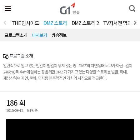
전
제
통
체
보
합
메
검
뉴
색
THE 인사이드
DMZ 스토리
DMZ 스토리 2
TV자서전 명의 V2.
열
기
프로그램소개
다시보기
방송정보
프로그램 소개
일반적으로 알고 있는 인간이 발길이 닿지 않는 땅 - DMZ의 자연생태 보고가 아닌 - 길이
248km, 폭 4km에 달하는 광범위한 DMZ가 가지고 있는 다양한 스토리를 발굴, 확대,
재생산하여 자연, 문화, 역사등 인문학적인 가치의 시각으로 접근한다.
186 회
2015-09-12
G1방송