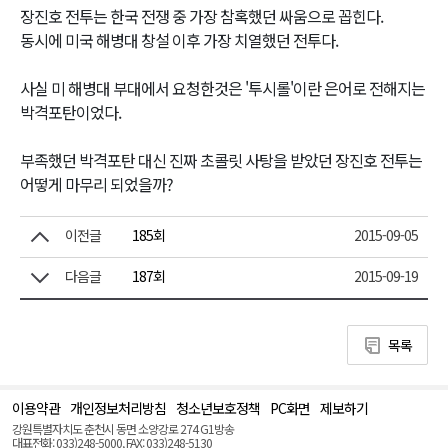
장진호 전투는 한국 전쟁 중 가장 참혹했던 싸움으로 꼽힌다.
동시에 미국 해병대 창설 이후 가장 치열했던 전투다.
사실 미 해병대 부대에서 요청한것은 '투시롤'이란 은어로 전해지는
박격포탄이었다.
부족했던 박격포탄 대신 진짜 초콜릿 사탕을 받았던 장진호 전투는
어떻게 마무리 되었을까?
이전글
185회
2015-09-05
다음글
187회
2015-09-19
목록
이용약관
개인정보처리방침
청소년보호정책
PC화면
제보하기
맨
위
강원특별자치도 춘천시 동면 소양강로 274 G1방송
로
대표전화: 033)248-5000, FAX: 033)248-5130