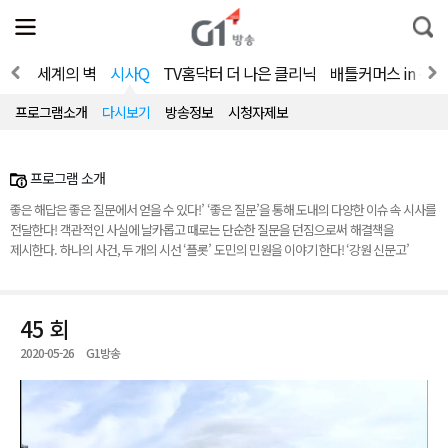
전
제
통
체
보
합
메
검
뉴
색
시즌4
세계의 벽
시사Q
TV홈닥터 더 나은 클리닉
배틀커머스 in 강원
열
기
프로그램소개
다시보기
방송정보
시청자제보
프로그램 소개
좋은 해답은 좋은 질문에서 얻을 수 있다!’ ‘좋은 질문’을 통해 도내의 다양한 이슈 속 시사를
전달한다! 객관적인 사실에 날카롭고 때로는 단순한 질문을 던짐으로써 해결책을
제시한다. 하나의 사건, 두 개의 시선 ‘플롯’ 도민의 민원을 이야기 한다! ‘강원 신문고’
45 회
2020-05-26
G1방송