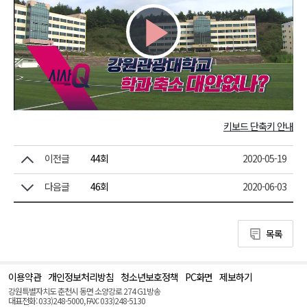
Play
Video
키보드 단축키 안내
이전글
44회
2020-05-19
다음글
46회
2020-06-03
목록
이용약관
개인정보처리방침
청소년보호정책
PC화면
제보하기
맨
위
강원특별자치도 춘천시 동면 소양강로 274 G1방송
로
대표전화: 033)248-5000, FAX: 033)248-5130