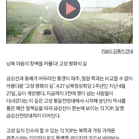
Play
Video
키보드 단축키 안내
남북 마음의 장벽을 허물다! 고성 평화의 길
금강산과 동해가 어우러진 풍경이 파주, 철원 쪽과는 비교할 수 없이
아름다운 ‘고성 평화의 길’. 4·27 남북정상회담 1주년인 지난 4월
27일, 길이 개방됐다. 지금까지 3천여 명이 넘는 사람들이
다녀갔다는 이 길은 고성 통일전망대에서 시작해 분단의 역사를
품은 해안 철책길을 따라 금강산이 한눈에 보이는 717OP, 일명
금강산전망대까지 이어진다.
고성 길의 진수라 할 수 있는 717OP는 북쪽과 가장 가까운
관측소라는 의미만으로도 특별한 곳이지만 거기서 바라보는