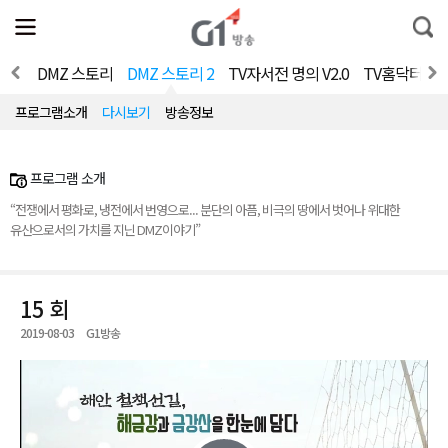
전
제
통
체
보
합
메
검
뉴
색
사이드
DMZ 스토리
DMZ 스토리 2
TV자서전 명의 V2.0
TV홈닥터 - 
열
기
프로그램소개
다시보기
방송정보
프로그램 소개
“전쟁에서 평화로, 냉전에서 번영으로... 분단의 아픔, 비극의 땅에서 벗어나 위대한
유산으로서의 가치를 지닌 DMZ이야기”
15 회
2019-08-03
G1방송