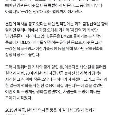
빼어난 경관은 이곳을 더욱 특별하게 만든다. 그 풍경이 너무나
아름다워 ‘금강산 전망대’라는 별칭까지 생겨났다.
분단의 역사를 품고 있다는 해안 철책길에는 과거 금강산역을 향해
달리던 우리나라에서 가장 오래된 기차역 ‘제진역’과 최북단
‘금강통문’이 자리하고 있다. 통문은 DMZ로 들어가는 공식적인
통로이자 DMZ와 외부를 연결하는 유일한 문으로, 이곳은 그간
금강산 육로관광과 이산가족상봉 등을 위해 오가던 남북평화의
상징적 장소로 꼽힌다.
그러나 멈춰버린 기차와 굳게 닫힌 문, 아름다운 해안 길을 둘러싼
철책과 지뢰. 70여년 분단의 세월만큼 높아진 남과 북의 장벽이
자리한 그 길 위에 작은 소망나무 하나가 세워졌다. 그리고 ‘우리의
한 걸음이 평화를 위한 한 걸음이 되길 바란다’는 이 길을 걸었던
어떤 이의 소망처럼 평화를 염원하는 사람들의 소망이 하나둘
모이기 시작했다.
2019년 여름, 분단의 역사를 품은 이 길에서 그렇게 평화가