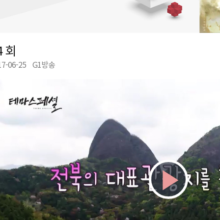
진료 서비스 제공
생도 참여
반상회 개최
4 회
17-06-25
G1방송
Play