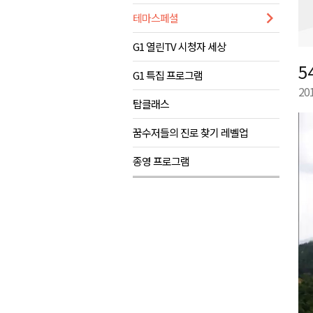
테마스페셜
횡성군 여성농업인 대상 순회 
강릉 국가유산야행, 지역 대학
G1 열린TV 시청자 세상
원주시, 다음 달 1일 시민주권 
5
G1 특집 프로그램
20
탑클래스
꿈수저들의 진로 찾기 레벨업
종영 프로그램