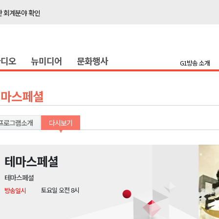
산 회계분야 확인
 참여 농가 모집
증
라디오
뉴미디어
문화행사
론 라이트쇼'
G1방송 소개
진료 서비스 제공
생도 참여
테마스페셜
반상회 개최
다"
프로그램소개
다시보기
반발 확산
찰 헬기 투입
테마스페셜
산 회계분야 확인
테마스페셜
 참여 농가 모집
토요일 오전 8시
방송일시
증
론 라이트쇼'