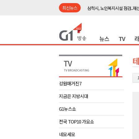
최신뉴스
삼척시, 노인복지시설 점검..재
동해시, 찾아가는 토양 건강진단
ITS 교통도시 강릉..콜 버스 실
뉴스
TV
춘천시, 오는 8일 의암호서 '드
횡성군 여성농업인 대상 순회 
강릉 국가유산야행, 지역 대학
원주시, 다음 달 1일 시민주권 
홍천군 "철도 개통 이후를 그린
강원매거진7
강릉 영화영상문화 예산 삭감 
지금은 지방시대
산림청, 평창 소나무재선충병 예
삼척시, 노인복지시설 점검..재
G1뉴스쇼
동해시, 찾아가는 토양 건강진단
전국 TOP10 가요쇼
ITS 교통도시 강릉..콜 버스 실
네모세모
춘천시, 오는 8일 의암호서 '드