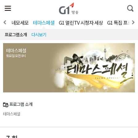
전
제
통
체
보
합
메
검
뉴
색
가요쇼
네모세모
테마스페셜
G1 열린TV 시청자 세상
G1 특집 프로그
열
기
프로그램소개
다시보기
테마스페셜
토요일 오전 8시
프로그램 소개
테마스페셜
7 회