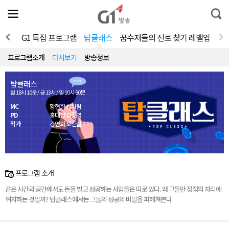
전
제
통
체
보
합
메
검
뉴
색
 세상
G1 특집 프로그램
탑클래스
꿈수저들의 진로 찾기 레벨업
열
기
프로그램소개
다시보기
방송정보
탑클래스
월 18시 10분 / 금 13시 / 일 10시 50분
MC
황현희 신아림
PD
홍대선 김동영
작가
강연희 오진실
프로그램 소개
같은 시간과 공간에서도 돈을 벌고 성공하는 사람들은 따로 있다. 왜 그들만 정점의 자리에
위치하는 것일까? 탑클래스에서는 그들의 성공의 비밀을 파헤쳐본다