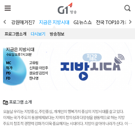
전
제
통
체
보
합
메
검
뉴
색
V 홈
강원매거진7
지금은 지방시대
G1뉴스쇼
전국 TOP10 가요쇼
열
기
프로그램소개
다시보기
방송정보
지금은 지방시대
수요일 오후 7시 20분
MC
고유림
작가
신희윤 이민주
PD
권오성 김민석
FD
한나영
프로그램 소개
오늘날 우리는 지방중심, 주민중심, 개개인의 행복가치 중심의 지방시대를 살고 있다.
이제는 국가 주도의 동원체제보다는 지역의 창의성과 다양성을 원동력으로 하는 지방
주도의 창조적 경쟁력 강화가 더욱 중요해지는 시대이다. 지방이 살아야 나라가 산다. 이
프로그램은 진정한 지방시대를 열기 위해 지역의 정책과 이야기를 담아내려 한다.