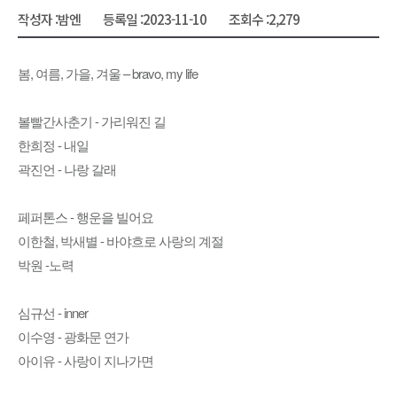
작성자 :
밤엔
등록일 :
2023-11-10
조회수 :
2,279
봄, 여름, 가을, 겨울 – bravo, my life
볼빨간사춘기 - 가리워진 길
한희정 - 내일
곽진언 - 나랑 갈래
페퍼톤스 - 행운을 빌어요
이한철, 박새별 - 바야흐로 사랑의 계절
박원 -노력
심규선 - inner
이수영 - 광화문 연가
아이유 - 사랑이 지나가면