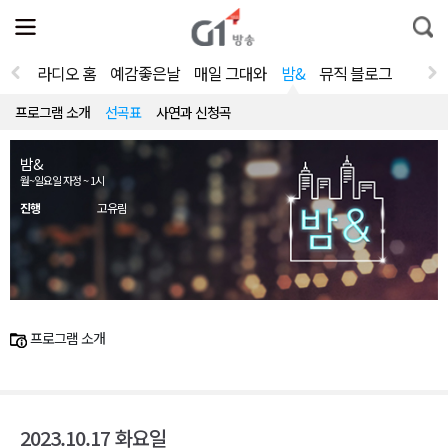
전
제
통
체
보
합
메
검
뉴
색
라디오 홈
예감좋은날
매일 그대와
밤&
뮤직 블로그
열
기
프로그램 소개
선곡표
사연과 신청곡
밤&
월~일요일 자정 ~ 1시
진행
고유림
프로그램 소개
2023.10.17 화요일