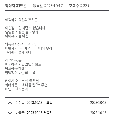
작성자 :
김민곤
등록일 :
2023-10-17
조회수 :
2,337
에픽하이-당신의 조각들
이승철-그런 사람 또 없습니다
임영웅-사랑은 늘 도망가
아이유-가을 아침
악동뮤지션-시간과 낙엽
어반자카파-그때의 나, 그때의 우리
크러쉬-어떻게 지내
심은경-빗물
앤씨아-기억날 그날이 와도
박보람-못하겠어
달빛정원-나만 빼고 봄
케이시-어느 햇살 좋은 날
카더가든-그대 나를 일으켜주면
태연-그대라는 시
이전글
2023.10.18 수요일
2023-10-18
다음글
2023.10.16 월요일
2023-10-16