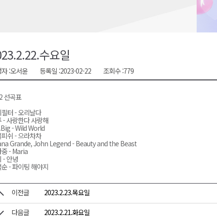
천 유치 건의
최
023.2.22.수요일
자 :
오서윤
등록일 :
2023-02-22
조회수 :
779
87명 인사
22 선곡표
필터 - 오리날다
 - 사랑한다 사랑해
Big - Wild World
피쉬 - 으라차차
ana Grande, John Legend - Beauty and the Beast
중 - Maria
 - 안녕
순 - 파이팅 해야지
이전글
2023.2.23.목요일
다음글
2023.2.21.화요일