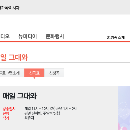
국가폭력 사과
접목
정책간담회
라디오
뉴미디어
문화행사
 초청 특별 강연
G1방송 소개
천 유치 건의
일 그대와
최
프로그램소개
선곡표
신청곡
87명 인사
나된 공동체"
매일 그대와
국가폭력 사과
매일 11시 ~ 12시, (재) 새벽 1시 ~ 2시
방송일시
접목
평일 신아림, 주말 박진형
진행
최유지
작가
정책간담회
 초청 특별 강연