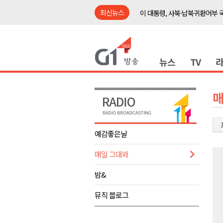
최신뉴스
이 대통령, 사북·납북귀환어부 
여름축제 더위와 전쟁..물놀이 
강원도, 최휘영 문체부장관과 
뉴스
TV
이광재 국회 예결위원장, 강릉시
검찰청 폐지..해결 과제 산적
육동한 시장, 국제스케이트장 춘
매
영월군, 국·도비 확보 보고회 개
삼척 공공산후조리원 이전 시급
예감좋은날
강원자치도교육청 교감급 이상 3
매일 그대와
도-시군 첫 간담회..우상호 "하
이 대통령, 사북·납북귀환어부 
밤&
여름축제 더위와 전쟁..물놀이 
뮤직 블로그
강원도, 최휘영 문체부장관과 
이광재 국회 예결위원장, 강릉시