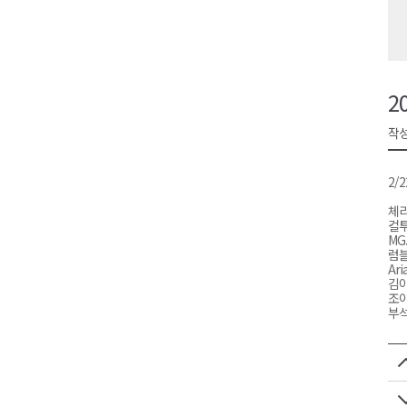
검찰청 폐지..해결 과제 산적
육동한 시장, 국제스케이트장 춘
영월군, 국·도비 확보 보고회 개
2
삼척 공공산후조리원 이전 시급
작성
강원자치도교육청 교감급 이상 3
2/
체리
컬투
MG.
럼블
Ari
김아
조이
부석