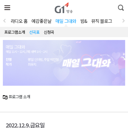
전
제
통
체
보
합
메
검
뉴
색
라디오 홈
예감좋은날
매일 그대와
밤&
뮤직 블로그
열
기
프로그램소개
선곡표
신청곡
매일 그대와
매일 11시 ~ 12시, (재) 새벽 1시 ~ 2시
진행
평일 신아림, 주말 박진형
작가
최유지
프로그램 소개
2022.12.9.금요일