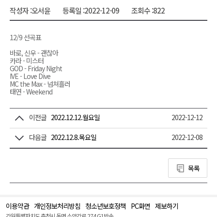
작성자 :
오서윤
등록일 :
2022-12-09
조회수 :
822
12/9 선곡표
바로, 신우 - 괜찮아
카라 - 미스터
GOD - Friday Night
IVE - Love Dive
MC the Max - 넘쳐흘러
태연 - Weekend
이전글
2022.12.12.월요일
2022-12-12
다음글
2022.12.8.목요일
2022-12-08
목록
이용약관
개인정보처리방침
청소년보호정책
PC화면
제보하기
맨
위
강원특별자치도 춘천시 동면 소양강로 274 G1방송