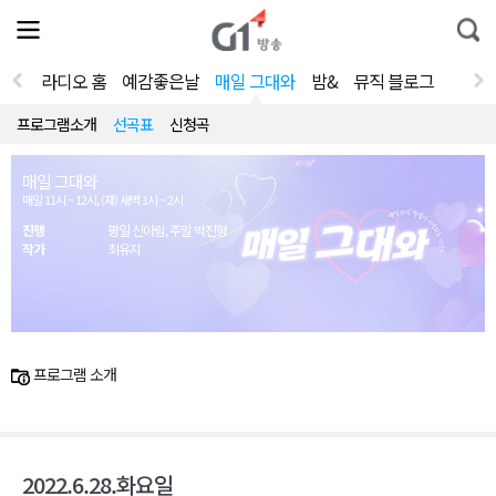
전
제
통
체
보
합
메
검
뉴
색
라디오 홈
예감좋은날
매일 그대와
밤&
뮤직 블로그
열
기
프로그램소개
선곡표
신청곡
매일 그대와
매일 11시 ~ 12시, (재) 새벽 1시 ~ 2시
진행
평일 신아림, 주말 박진형
작가
최유지
프로그램 소개
2022.6.28.화요일