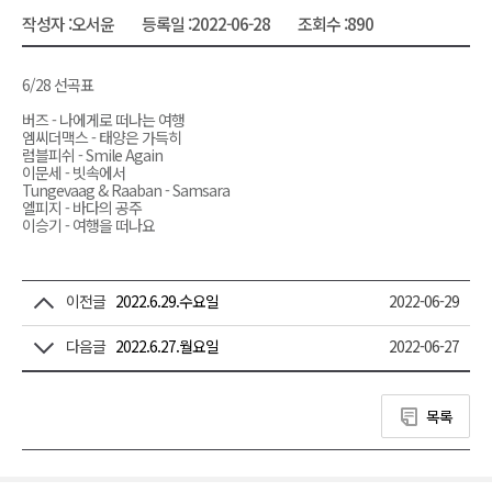
작성자 :
오서윤
등록일 :
2022-06-28
조회수 :
890
6/28 선곡표
버즈 - 나에게로 떠나는 여행
엠씨더맥스 - 태양은 가득히
럼블피쉬 - Smile Again
이문세 - 빗속에서
Tungevaag & Raaban - Samsara
엘피지 - 바다의 공주
이승기 - 여행을 떠나요
이전글
2022.6.29.수요일
2022-06-29
다음글
2022.6.27.월요일
2022-06-27
목록